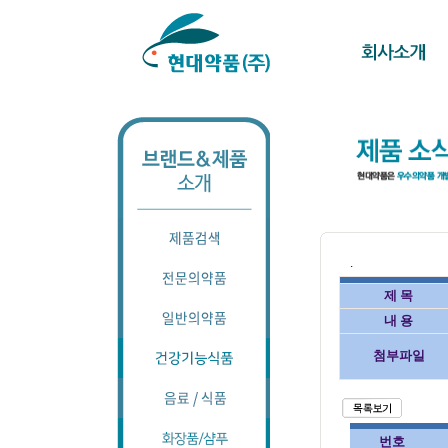
.
제 목
내 용
첨부파일
번호