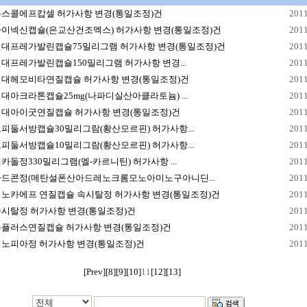
무스콜에프캅셀 허가사항 변경(통일조정)건
2011
마이넥신캡슐(은교산건조엑스) 허가사항 변경(통일조정)건
2011
현대프레가발린캡슐75밀리그램 허가사항 변경(통일조정)건
2011
대프레가발린캡슐150밀리그램 허가사항 변경...
2011
현대헤모비타연질캡슐 허가사항 변경(통일조정)건
2011
대아크라톤캡슐25mg(나파디실산아클라토늄) ...
2011
현대아이굿연질캡슐 허가사항 변경(통일조정)건
2011
피둘서방캡슐30밀리그람(황산모르핀) 허가사항...
2011
피둘서방캡슐10밀리그람(황산모르핀) 허가사항...
2011
카돌정330밀리그램(엘-카르니틴) 허가사항 ...
2011
아드콘정(메탄설폰산아드레노크롬모노아미노구아니딘...
2011
시노카에프 연질캡슐 속시탈정 허가사항 변경(통일조정)건
2011
시탈정 허가사항 변경(통일조정)건
2011
본플러스연질캡슐 허가사항 변경(통일조정)건
2011
메노피아정 허가사항 변경(통일조정)건
2011
[Prev]
[8]
[9]
[10]
11
[12]
[13]