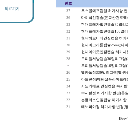
번호
37
무스콜에프캅셀 허가사항 변
36
마이넥신캡슐(은교산건조엑스
33
현대프레가발린캡슐75밀리그
32
현대프레가발린캡슐150밀리그
31
현대헤모비타연질캡슐 허가사
30
현대아크라톤캡슐25mg(나파디
29
현대아이굿연질캡슐 허가사항
28
오피둘서방캡슐30밀리그람(황
오피둘서방캡슐10밀리그람(황
26
엘카돌정330밀리그램(엘-카르니
25
아드콘정(메탄설폰산아드레노
24
시노카에프 연질캡슐 속시탈
23
속시탈정 허가사항 변경(통
22
본플러스연질캡슐 허가사항 
21
메노피아정 허가사항 변경(
[Prev