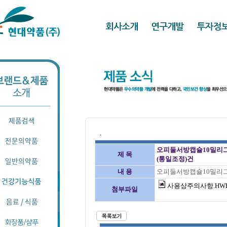
.
오피둘서방캡슐10밀리그
제 목
(통일조정)건
내 용
오피둘서방캡슐10밀리그
사용상주의사항.HW
첨부파일