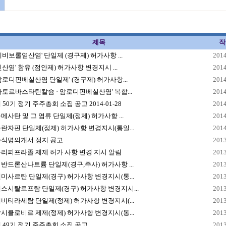
제목
작
네비보롤염산염' 단일제 (경구제) 허가사항 ...
2014
인산염' 함유 (점안제) 허가사항 변경지시 ...
2014
암로디핀베실산염 단일제' (경구제) 허가사항...
2014
아토르바스타틴칼슘 · 암로디핀베실산염' 복합...
2014
 50기 정기 주주총회 소집 공고 2014-01-28
2014
메사탄 및 그 염류 단일제(정제) 허가사항 ...
2014
란자핀 단일제(정제) 허가사항 변경지시(통일...
2014
주식명의개서 정지 공고
2013
리피프라졸 제제 허가 사항 변경 지시 알림
2013
반드론산나트륨 단일제(경구,주사) 허가사항 ...
2013
미사르탄 단일제(경구) 허가사항 변경지시(통...
2013
스시탈로프람 단일제(경구) 허가사항 변경지시...
2013
비티라세탐 단일제(정제) 허가사항 변경지시(...
2013
시클로비르 제제(정제) 허가사항 변경지시(통...
2013
 49기 정기 주주총회 소집 공고
2013