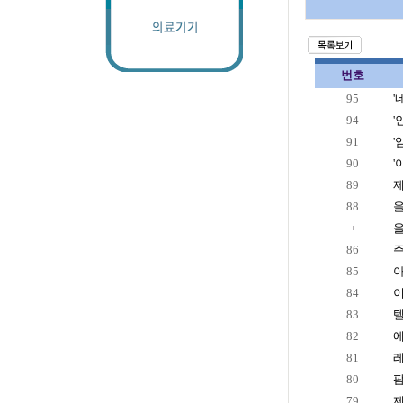
번호
95
'
94
'
91
'
90
'
89
제
88
올
올
86
85
아
84
이
83
텔
82
에
81
레
80
팜
79
제