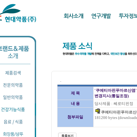
.
'쿠에티아핀푸마르산염'
제 목
변경지시(통일조정)
내 용
당사제품 : 쎄로티핀정
쿠에티아핀푸마르산염(
첨부파일
181200 bytes (downloade