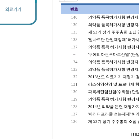
번호
140
의약품 품목허가사항 변경지시(
139
의약품 품목허가사항 변경지시 
135
제 53기 정기 주주총회 소집
138
'발사르탄 단일제정제' 허가
137
의약품 품목 허가사항 변경지시
'쿠에티아핀푸마르산염' (단일제
134
의약품 품목허가사항 변경지시 
133
의약품 품목허가사항 변경지시 
132
2013년도 의료기기 재평가 결
131
리소짐염산염 및 프로나제 함유
130
파록세틴염산염(수화물) 단일제
129
의약품 품목 허가사항 변경지시
128
2014년 의약품 문헌 재평가2차
127
'아리피프라졸 성분제제' 허
126
제 52기 정기 주주총회 소집
[1]
[2