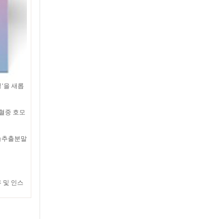
’을 새롭
혈중 호모
마늘추출분말
 및 인스