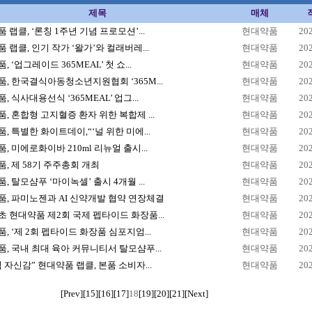
제목
매체
 랩클, ‘론칭 1주년 기념 프로모션’...
현대약품
20
 랩클, 인기 작가 ‘왈가’와 컬래버레...
현대약품
20
 ‘업그레이드 365MEAL’ 첫 쇼...
현대약품
20
, 한국결식아동청소년지원협회 ‘365M...
현대약품
20
, 식사대용선식 ‘365MEAL’ 업그...
현대약품
20
, 혼합형 고지혈증 환자 위한 복합제 ...
현대약품
20
, 특별한 화이트데이,“‘널 위한 미에...
현대약품
20
, 미에로화이바 210ml 리뉴얼 출시...
현대약품
20
, 제 58기 주주총회 개최
현대약품
20
, 탈모샴푸 ‘마이녹셀’ 출시 4개월 ...
현대약품
20
, 파미노젠과 AI 신약개발 협약 연장체결
현대약품
20
 현대약품 제2회 국제 펩타이드 화장품...
현대약품
20
, ‘제 2회 펩타이드 화장품 심포지엄...
현대약품
20
, 국내 최대 육아 커뮤니티서 탈모샴푸...
현대약품
20
 자신감” 현대약품 랩클, 본품 소비자...
현대약품
20
[Prev]
[15]
[16]
[17]
18
[19]
[20]
[21]
[Next]