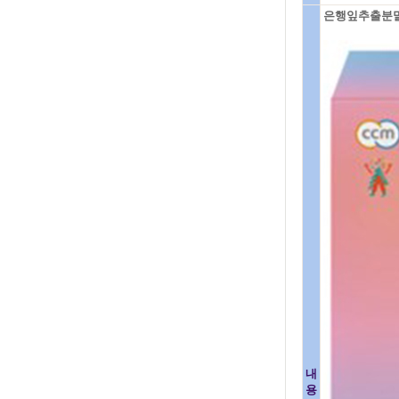
은행잎추출분말과
내
용