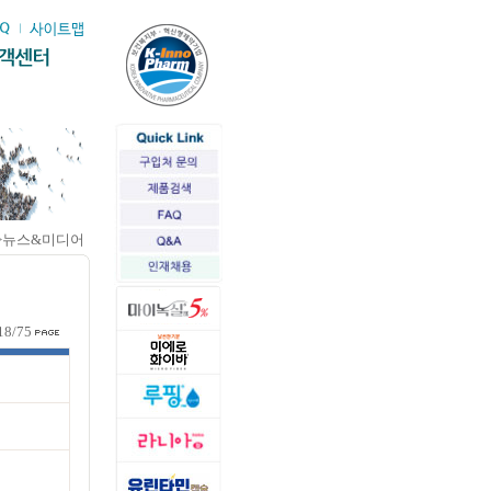
>뉴스&미디어
18/75