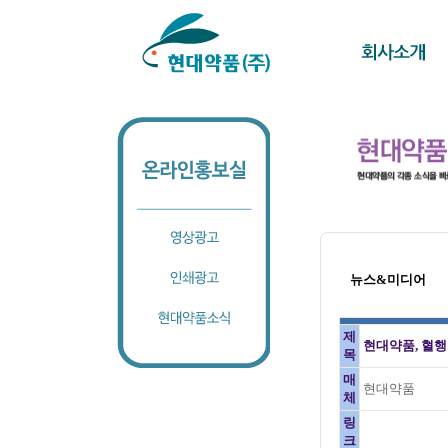
뉴스&미디어
제
현대약품, 혈행
목
매
현대약품
체
링
크