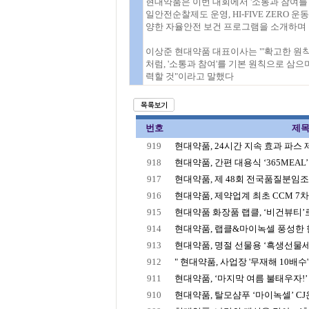
현대약품은 이번 대회에서 '소통과 참여를 
일안전순찰제도 운영, HI-FIVE ZERO 
양한 자율안전 보건 프로그램을 소개하며 
이상준 현대약품 대표이사는 "'확고한 원칙
처럼, '소통과 참여'를 기본 원칙으로 삼
력할 것"이라고 말했다
번호
제
919
현대약품, 24시간 지속 효과 파스 제품
918
현대약품, 간편 대용식 ‘365MEAL’ 
917
현대약품, 제 48회 전국품질분임조경
916
현대약품, 제약업계 최초 CCM 7
915
현대약품 화장품 랩클, ‘비건뷰티’
914
현대약품, 랩클&마이녹셀 풍성한 
913
현대약품, 명절 선물용 ‘흑생선물세트’,
912
" 현대약품, 사업장 '무재해 10배수' 
911
현대약품, ‘마지막 여름 불태우자!’ 3
910
현대약품, 탈모샴푸 ‘마이녹셀’ CJ온