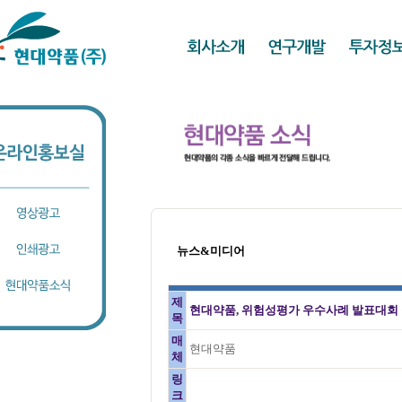
뉴스&미디어
제
현대약품, 위험성평가 우수사례 발표대회
목
매
현대약품
체
링
크