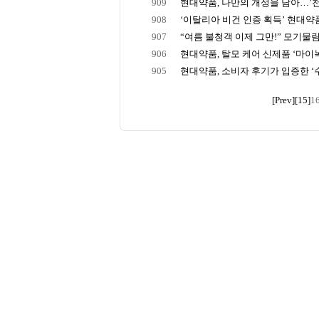
909
현대약품, 나만의 개성을 담아…’천
908
‘이탈리아 비건 인증 획득’ 현대약품, 
907
“여름 불청객 이제 그만!” 모기물림 
906
현대약품, 탈모 케어 신제품 ‘마이녹
905
현대약품, 소비자 후기가 입증한 ‘수
[Prev]
[15]
1