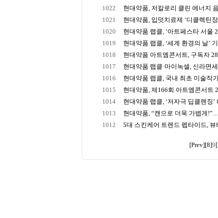
1022
현대약품, 저칼로리 클린 에너지 음
1021
현대약품, 입덧치료제 ‘디클렉틴장용정
1020
현대약품 랩클, ‘아트페스타 서울 2024
1019
현대약품 랩클, ‘세계 환경의 날’ 기념
1018
현대약품 아트엠콘서트, 구독자 28만
1017
현대약품 랩클·마이녹셀, 신라면세점
1016
현대약품 랩클, 국내 최초 미술작가 
1015
현대약품, 제166회 아트엠콘서트 24
1014
현대약품 랩클, ‘저자극 딥클렌징’ 비
1013
현대약품, “캔으로 더욱 가볍게!”…
1012
5대 스킨케어 트렌드 펩타이드, 뷰티
[Prev]
[8]
9