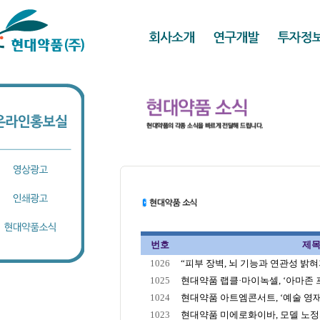
번호
제
1026
“피부 장벽, 뇌 기능과 연관성 밝혀져
1025
현대약품 랩클·마이녹셀, ‘아마존 프
1024
현대약품 아트엠콘서트, ‘예술 영재에
1023
현대약품 미에로화이바, 모델 노정의