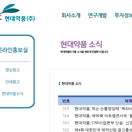
번호
제
515
현대약품, 먹는 손톱영양제 ‘케라네일’
514
현대약품, 제90회 아트엠콘서트 ‘올 
513
현대약품, CNS사업본부 신설.. 신경
512
제4회 대한민국 제약산업 광고홍보 대상