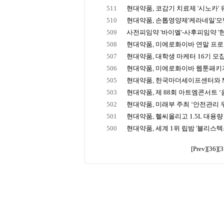
511
현대약품, 코감기 치료제 '시노카' 
510
현대약품, 손톱영양제'케라네일'모
509
사전피임약 '바이엘'-사후피임약 '
508
현대약품, 미에로화이바 연말 프로
507
현대약품, 대학생 마케터 16기 모집
506
현대약품, 미에로화이바 웹툰패키
505
현대약품, 한국마더세이프센터와 
503
현대약품, 제 88회 아트엠콘서트 ‘음
502
현대약품, 미래부 주최 ‘안전관리 우
501
현대약품, 헬씨올리고 1.5L 대용량
500
현대약품, 세계 1위 립밤 '블리스텍스'
[Prev]
[36]
[3