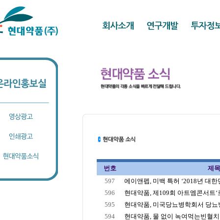
번호
제
597
에이앤펩, 미백 특허 ‘2018년 대한민
596
현대약품, 제109회 아트엠콘서트
595
현대약품, 미국당뇨병학회서 당뇨병 
594
현대약품, 물 없이 녹여먹는빈혈치료제