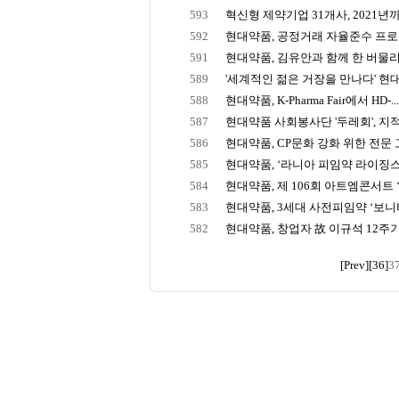
593
혁신형 제약기업 31개사, 2021년
592
현대약품, 공정거래 자율준수 프로
591
현대약품, 김유안과 함께 한 버물리
589
'세계적인 젊은 거장을 만나다' 현대
588
현대약품, K-Pharma Fair에서 HD-..
587
현대약품 사회봉사단 '두레회', 지적 
586
현대약품, CP문화 강화 위한 전문
585
현대약품, ‘라니아 피임약 라이징스타 
584
현대약품, 제 106회 아트엠콘서트 ‘한
583
현대약품, 3세대 사전피임약 ‘보니
582
현대약품, 창업자 故 이규석 12주
[Prev]
[36]
3