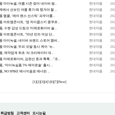
 마이녹셀, 여름 시즌 맞아 네이버 썸...
현대약품
20
에서 선보인 여름 휴가 때 챙겨야 할 ...
현대약품
20
 랩클, ‘에어 펜스 선스틱’ 파우더룸...
현대약품
20
 아트엠콘서트, ‘영 차이콥스키 콩쿠르...
현대약품
20
, 수분 감성 드링크 '미에로화이바 솔...
현대약품
20
 아트엠콘서트, "50년 만의 여성 단...
현대약품
20
 마이녹셀, 네이버 브랜드 스토어 멤버...
현대약품
20
 마이녹셀, 두피·모발 동시 케어 ‘뉴...
현대약품
20
, 제약업계 최초 'AI 크리에이터 대...
현대약품
20
 미에로화이바, 김완선 효과 톡톡…”조...
현대약품
20
, ‘마이녹실폼 5% 에어로솔‘ 출시....
현대약품
20
, NO SPIKE 에너지음료 에너린 ...
현대약품
20
[1]
[2]
[3]
[4]
5
[6]
[7]
[Next]
 취급방침
고객센터
오시는길