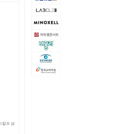
스칼프 샴