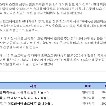
티지 스칼프 샴푸는 젊은 두피를 위한 안티에이징 탈모 케어 샴푸다. 인체 적용
로 탈락 모발 수 85% 개선 효과를 입증했고, 임상으로 6주 사용 시 △두피 보습 
피 헤어라인 치밀도 개선 등 두피 안티에이징 효과를 확인했다.
 업그레이드된 현대약품의 두피, 모발 집중 강화 독자 성분 ‘마이녹셀 콤플렉스 2.
 포함한 로얄젤리프로틴, 바오밥나무씨추출물, 탈모 증상 완화 특허 기능 성분
Act)’를 주성분으로 함유했다.
동시에 지질 성분을 보충하여 모발 장벽에 도움을 주는 컨디셔닝 샴푸 조성물을 
주는 인공색소, 설페이트계 계면활성제, 실리콘 오일을 배제, pH 5.3 약산성 처
 건강한 두피 케어를 돕는다.
는 “최근 스트레스 등 다양한 요인으로 중년층은 물론 2030세대 탈모인 증가
케어를 통한 탈모 관리의 관심이 커진 만큼 관련 신제품을 출시, GS홈쇼핑 첫 런칭
 혜택을 놓치지 마시길 바란다”고 말했다
제목
매체
 마이녹셀, 국내 대표 탈모 커뮤니티 ...
현대약품
20
, 진한 액상 스틱형 타입 식이섬유 ‘...
현대약품
20
, ‘미에로화이바 솔트레몬’ 출시 한달...
현대약품
20