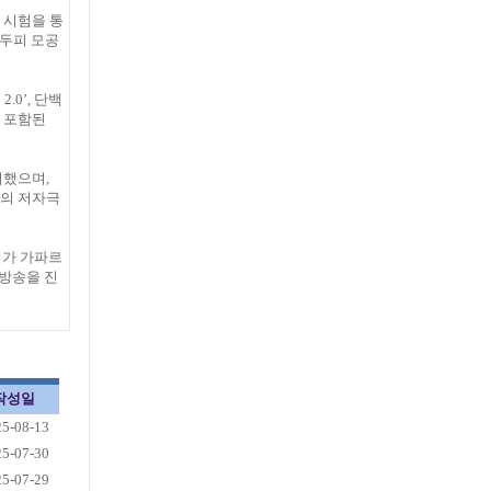
 시험을 통
△두피 모공
0’, 단백
이 포함된
더했으며,
방의 저자극
세가 가파르
 방송을 진
작성일
25-08-13
25-07-30
25-07-29