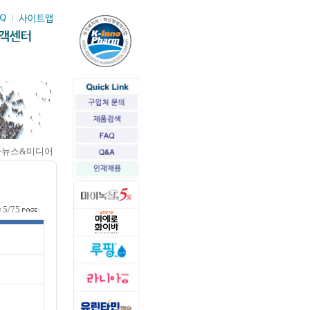
>뉴스&미디어
5/75