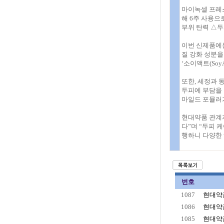
마이녹셀 프레스
해 6주 사용으
부위 탄력 △두
이번 신제품에는
질 강화 성분을
‘소이액트(Soy
또한, 세정과 
두피에 부담을 
마일드 포뮬러가
현대약품 관계자
다”며 “두피 
행하니 다양한
번호
1087
현대약품
1086
현대약품
1085
현대약품