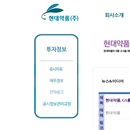
뉴스&미디어
제
현대약품, GS
목
매
현대약품
체
링
크