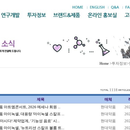
Home
>투자정보>
1118
제목
매체
 아트엠콘서트, 2026 메세나 회원 ...
현대약품
20
 마이녹셀, 대용량 '마이녹셀 스칼프 ...
현대약품
20
마시다! 제약업계, ‘기능성 음료’ 시...
현대약품
20
 마이녹셀, '뉴트리션 스칼프 볼륨 트...
현대약품
20