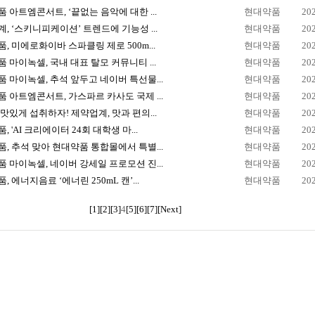
 아트엠콘서트, ‘끝없는 음악에 대한 ...
현대약품
20
, ‘스키니피케이션’ 트렌드에 기능성 ...
현대약품
20
, 미에로화이바 스파클링 제로 500m...
현대약품
20
 마이녹셀, 국내 대표 탈모 커뮤니티 ...
현대약품
20
 마이녹셀, 추석 앞두고 네이버 특선물...
현대약품
20
 아트엠콘서트, 가스파르 카사도 국제 ...
현대약품
20
맛있게 섭취하자! 제약업계, 맛과 편의...
현대약품
20
, 'AI 크리에이터 24회 대학생 마...
현대약품
20
, 추석 맞아 현대약품 통합몰에서 특별...
현대약품
20
 마이녹셀, 네이버 강세일 프로모션 진...
현대약품
20
, 에너지음료 ‘에너린 250mL 캔’...
현대약품
20
[1]
[2]
[3]
4
[5]
[6]
[7]
[Next]