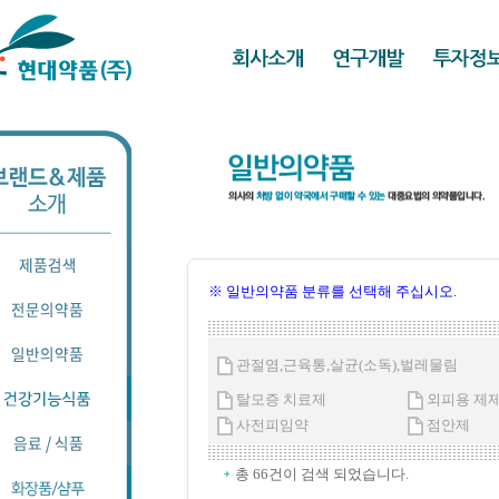
※ 일반의약품 분류를 선택해 주십시오.
관절염,근육통,살균(소독),벌레물림
탈모증 치료제
외피용 제
사전피임약
점안제
총 66건이 검색 되었습니다.