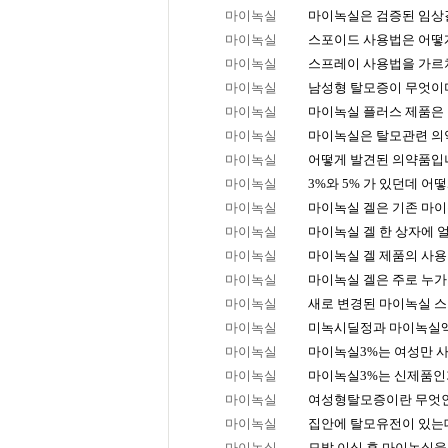
마이녹실
마이녹실은 검증된 임상
마이녹실
스포이드 사용법은 어떻
마이녹실
스프레이 사용법을 가르
마이녹실
남성형 탈모증이 무엇이
마이녹실
마이녹실 플러스 제품은
마이녹실
마이녹실은 탈모관련 의
마이녹실
어떻게 발견된 의약품입
마이녹실
3%와 5% 가 있던데 어
마이녹실
마이녹실 겔은 기존 마
마이녹실
마이녹실 겔 한 상자에 
마이녹실
마이녹실 겔 제품의 사용
마이녹실
마이녹실 겔은 주로 누가
마이녹실
새로 변경된 마이녹실 
마이녹실
미녹시딜정과 마이녹실액
마이녹실
마이녹실3%는 여성만 
마이녹실
마이녹실3%는 신제품인
마이녹실
여성형탈모증이란 무엇
마이녹실
집안에 탈모유전이 있는
마이녹실
모발 이식 후 마이녹실을