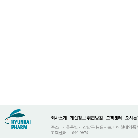
회사소개
개인정보 취급방침
고객센터
오시는
주소 : 서울특별시 강남구 봉은사로 135 현대약품
고객센터 : 1666-9979