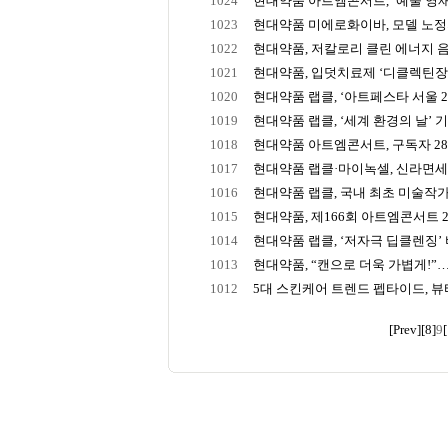
1024
현대약품 아트엠콘서트, ‘예술 영재에
1023
현대약품 미에로화이바, 모델 노정의
1022
현대약품, 저칼로리 클린 에너지 음
1021
현대약품, 입덧치료제 ‘디클렉틴장용정
1020
현대약품 랩클, ‘아트페스타 서울 2024
1019
현대약품 랩클, ‘세계 환경의 날’ 기념
1018
현대약품 아트엠콘서트, 구독자 28만
1017
현대약품 랩클·마이녹셀, 신라면세점
1016
현대약품 랩클, 국내 최초 미술작가 
1015
현대약품, 제166회 아트엠콘서트 24
1014
현대약품 랩클, ‘저자극 딥클렌징’ 비
1013
현대약품, “캔으로 더욱 가볍게!”…
1012
5대 스킨케어 트렌드 펩타이드, 뷰티
[Prev]
[8]
9