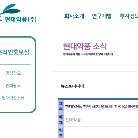
뉴스&미디어
제
현대약품, 천연 새치 염모제 ‘마이실 빠
목
매
현대약품
체
링
크