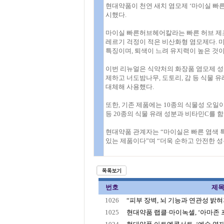
현대약품이 천연 새치 염모제 ‘마이실 빠른
시했다.
마이실 빠른허브헤어칼라는 빠른 허브 제조 
레르기 걱정이 적은 비산화형 염모제다. 
특징이며, 퇴색이 느려 유지력이 높은 것이
이번 리뉴얼은 식약처의 화장품 염모제 성분
제하고 너도밤나무, 도토리, 감 등 식물 
대체해 사용했다.
또한, 기존 제품에는 10종의 식물성 오일이
등 20종의 식물 유래 성분과 비타민C를 
현대약품 관계자는 “마이실은 빠른 염색 
있는 제품이다”며 “더욱 순하고 안전한 
번호
제
1026
“피부 장벽, 뇌 기능과 연관성 밝혀져
1025
현대약품 랩클·마이녹셀, ‘아마존 프