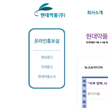
뉴스&미디어
제
“피부 장벽, 
목
매
현대약품
체
링
크