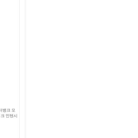
터뱅크 모
뱅크 인텐시