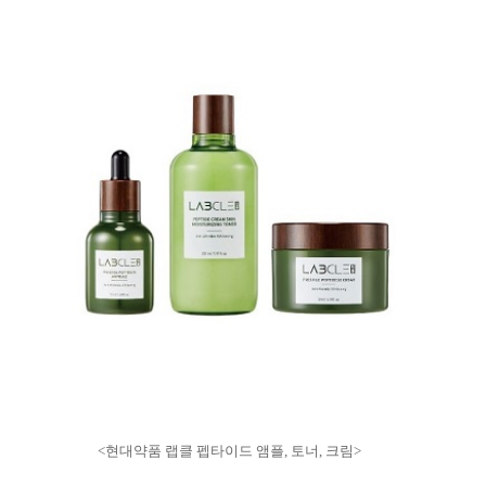
<현대약품 랩클 펩타이드 앰플, 토너, 크림>