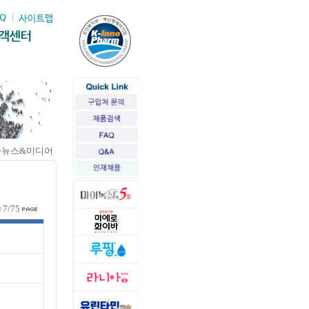
>뉴스&미디어
7/75