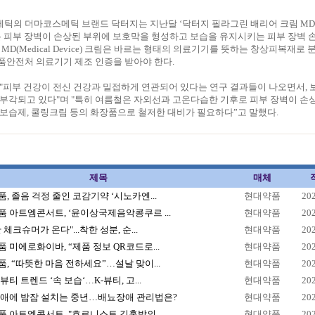
틱의 더마코스메틱 브랜드 닥터지는 지난달 ‘닥터지 필라그린 배리어 크림 MD
은 피부 장벽이 손상된 부위에 보호막을 형성하고 보습을 유지시키는 피부 장벽 
MD(Medical Device) 크림은 바르는 형태의 의료기기를 뜻하는 창상피복재로 
품안전처 의료기기 제조 인증을 받아야 한다.
"피부 건강이 전신 건강과 밀접하게 연관되어 있다는 연구 결과들이 나오면서, 
 부각되고 있다"며 "특히 여름철은 자외선과 고온다습한 기후로 피부 장벽이 손
보습제, 쿨링크림 등의 화장품으로 철저한 대비가 필요하다”고 말했다.
제목
매체
, 졸음 걱정 줄인 코감기약 ‘시노카엔...
현대약품
20
 아트엠콘서트, ‘윤이상국제음악콩쿠르 ...
현대약품
20
 체크슈머가 온다"...착한 성분, 순...
현대약품
20
 미에로화이바, “제품 정보 QR코드로...
현대약품
20
, “따뜻한 마음 전하세요”…설날 맞이...
현대약품
20
뷰티 트렌드 ‘속 보습‘…K-뷰티, 고...
현대약품
20
장애에 밤잠 설치는 중년…배뇨장애 관리법은?
현대약품
20
 아트엠콘서트, "호르니스트 김홍박의 ...
현대약품
20