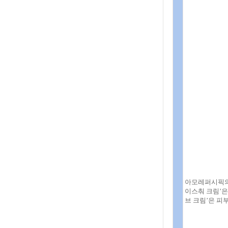
아모레퍼시픽의 
이스춰 크림’은
브 크림’은 피