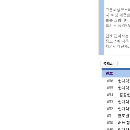
고운세상코스메
다. 해당 제품
보습 크림이다. 
드시 식품의약
업계 관계자는 
중요성이 더욱
자외선차단제, 
번호
1056
현대약품
1055
현대약품
1054
"꼼꼼한
1053
현대약품
1052
현대약품
1051
글로벌 
1050
배뇨 
1049
현대약품