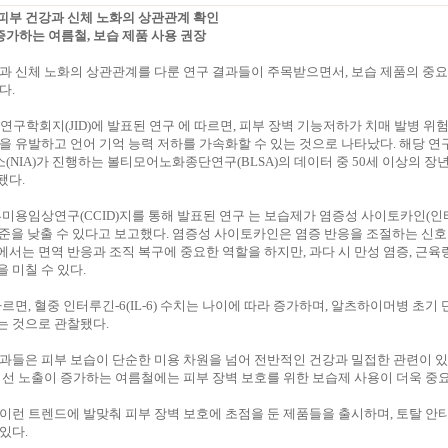
, 피부 건강과 신체 노화의 상관관계 확인
 증가하는 여름철, 보습 제품 사용 권장
과 신체 노화의 상관관계를 다룬 연구 결과들이 주목받으면서, 보습 제품의 중
다.
부연구학회지(JID)에 발표된 연구 에 따르면, 피부 장벽 기능저하가 치매 발병 위
을 유발하고 언어 기억 능력 저하를 가속화할 수 있는 것으로 나타났다. 해당 연
NIA)가 진행하는 볼티모어노화종단연구(BLSA)의 데이터 중 50세 이상의 장년
됐다.
부미용임상연구(CCID)지를 통해 발표된 연구 는 보습제가 염증성 사이토카인(인터
수준을 낮출 수 있다고 보고했다. 염증성 사이토카인은 염증 반응을 조절하는 신호
서는 면역 반응과 조직 복구에 중요한 역할을 하지만, 과다 시 만성 염증, 근육
 미칠 수 있다.
따르면, 혈중 인터루긴-6(IL-6) 수치는 나이에 따라 증가하며, 알츠하이머병 초기
는 것으로 관찰됐다.
과들은 피부 보습이 단순한 미용 차원을 넘어 전반적인 건강과 밀접한 관련이 
외선 노출이 증가하는 여름철에는 피부 장벽 보호를 위한 보습제 사용이 더욱 중
이런 트렌드에 발맞춰 피부 장벽 보호에 초점을 둔 제품들을 출시하며, 토탈 안
있다.