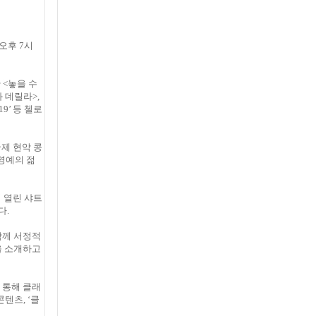
오후 7시
 <놓을 수
 데릴라>,
19’ 등 첼로
국제 현악 콩
 영예의 젊
서 열린 샤트
다.
함께 서정적
을 소개하고
 통해 클래
텐츠, ‘클