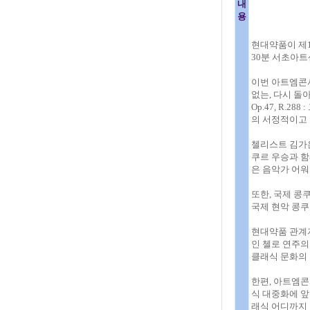
내
용
현대약품이 제1
30분 서초아
이번 아트엠콘서
없는, 다시 돌
Op.47, R.
의 서정적이고 
첼리스트 김가은
쿠르 우승과 함
은 음악가 어워
또한, 국제 콩
국제 현악 콩쿠
현대약품 관계자
인 첼로 연주
클래식 문화의 
한편, 아트엠콘
식 대중화에 앞
래식 어디까지 