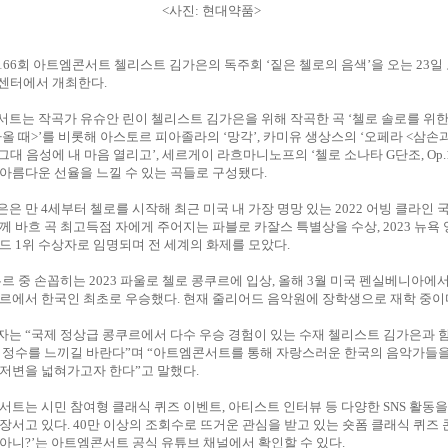
<사진: 현대약품>
66회 아트엠콘서트 첼리스트 김가은의 독주회 ‘짙은 첼로의 음색’을 오는 23일 
트센터에서 개최한다.
트는 작곡가 유슈안 린이 첼리스트 김가은을 위해 작곡한 곡 ‘첼로 솔로를 위한
아올 때>’를 비롯해 아스토르 피아졸라의 ‘망각’, 카미유 생상스의 ‘오페라 <삼손과
288 : 그대 음성에 내 마음 열리고’, 세르게이 라흐마니노프의 ‘첼로 소나타 G단조, Op.
아름다운 선율을 느낄 수 있는 곡들로 구성됐다.
은 만 4세부터 첼로를 시작해 최근 미국 내 가장 명망 있는 2022 어빙 클라인 
께 바흐 곡 최고득점 자에게 주어지는 파블로 카잘스 특별상을 수상, 2023 뉴욕
드 1위 수상자로 임명되며 전 세계의 화제를 모았다.
쿠르 중 손꼽히는 2023 파울로 첼로 콩쿠르에 입상, 올해 3월 미국 펜실베니아에
르에서 한국인 최초로 우승했다. 현재 줄리어드 음악원에 장학생으로 재학 중이
는 “국제 정상급 콩쿠르에서 다수 우승 경험이 있는 수재 첼리스트 김가은과 
의 정수를 느끼길 바란다”며 “아트엠콘서트를 통해 자랑스러운 한국의 음악가들
저변을 넓혀가고자 한다”고 말했다.
서트는 시민 참여형 클래식 퀴즈 이벤트, 아티스트 인터뷰 등 다양한 SNS 활동을
장서고 있다. 40만 이상의 조회수로 뜨거운 관심을 받고 있는 숏폼 클래식 퀴즈 콘
아니?’는 아트엠콘서트 공식 유튜브 채널에서 확인할 수 있다.