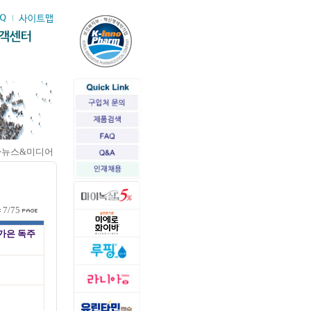
>뉴스&미디어
7/75
김가은 독주