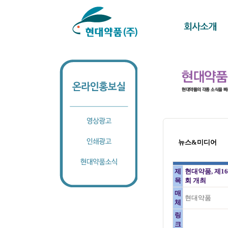
뉴스&미디어
제
현대약품, 제1
목
회 개최
매
현대약품
체
링
크