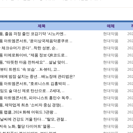
제목
매체
, 졸음 걱정 줄인 코감기약 ‘시노카엔...
현대약품
20
 아트엠콘서트, ‘윤이상국제음악콩쿠르 ...
현대약품
20
 체크슈머가 온다"...착한 성분, 순...
현대약품
20
 미에로화이바, “제품 정보 QR코드로...
현대약품
20
, “따뜻한 마음 전하세요”…설날 맞이...
현대약품
20
뷰티 트렌드 ‘속 보습‘…K-뷰티, 고...
현대약품
20
장애에 밤잠 설치는 중년…배뇨장애 관리법은?
현대약품
20
 아트엠콘서트, "호르니스트 김홍박의 ...
현대약품
20
임도 술 대신 제로 탄산으로…Z세대, ...
현대약품
20
 아트엠콘서트, 피아니스트 홍민수 독주...
현대약품
20
, 제약업계 최초 ‘소비자 중심 경영(...
현대약품
20
랩클, 2024 화해 어워드 3관왕 ...
현대약품
20
날씨에 건강도 겨울 탄다…”탈모, 관절...
현대약품
20
저속 노화, 혈당 다이어트' 열풍.....
현대약품
20