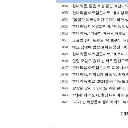
1056
현대약품, 졸음 걱정 줄인 코감기약 
1055
현대약품 아트엠콘서트, ‘윤이상국제
1054
"꼼꼼한 체크슈머가 온다"...착한 성분
1053
현대약품 미에로화이바, “제품 정보 
1052
현대약품, “따뜻한 마음 전하세요”…
1051
글로벌 뷰티 트렌드 ‘속 보습‘…K-뷰티
1050
배뇨 장애에 밤잠 설치는 중년…
1049
현대약품 아트엠콘서트, "호르니스트
1048
연말 모임도 술 대신 제로 탄산으로…Z
1047
현대약품 아트엠콘서트, 피아니스트 
1046
현대약품, 제약업계 최초 ‘소비자 중심
1045
현대약품 랩클, 2024 화해 어워드 3관
1044
쌀쌀한 날씨에 건강도 겨울 탄다…”탈
1043
Z세대 '저속 노화, 혈당 다이어트' 열풍.
1042
"내가 산 화장품이 갤러리에?"...뷰티
[1]
[2