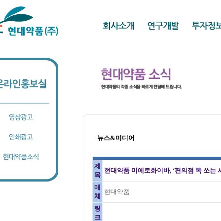
뉴스&미디어
제
현대약품 미에로화이바, ‘편의점 톡 쏘는
목
매
현대약품
체
링
크