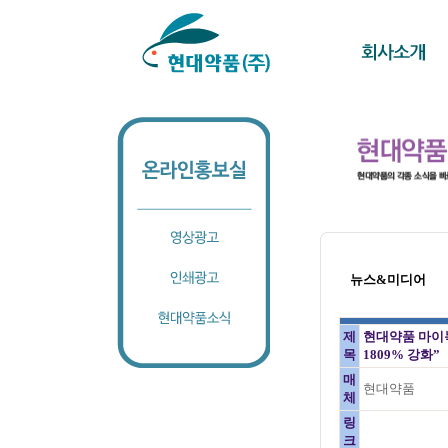
뉴스&미디어
제
현대약품 마이녹
목
1809% 강화”
매
현대약품
체
링
크