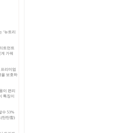
는 ‘뉴트리
트리트먼트
있게 가꿔
, 프리미엄
클을 보호하
용이 편리
이 특징이
수 53%
도(탄탄함)