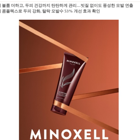
에 볼륨 더하고, 두피 건강까지 탄탄하게 관리…빗질 없이도 풍성한 모발 연출
셀 콤플렉스로 두피 강화, 탈락 모발수 53% 개선 효과 확인