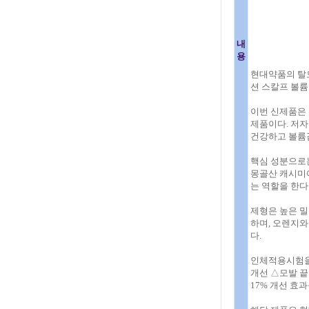
내
용
현대약품의 탈
션 스칼프 볼륨
이번 신제품은
제품이다. 저자
건강하고 볼륨
핵심 성분으로는
몽골산 캐시미
는 역할을 한다
제형은 높은 
하며, 오렌지
다.
인체적용시험을 
개선 △모발 끝
17% 개선 효