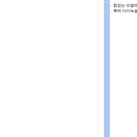
- 힘없는 모발
- 특허 마이녹