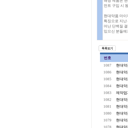
해당 제품은 
먼트 구입 시 
현대약품 마이녹
특징으로 지난 
어난 단백질 결
있으신 분들에게
번호
1087
현대약품
1086
현대약품
1085
현대약품
1084
현대약품
1083
제약업계
1082
현대약품
1081
현대약품
1080
현대약품
1079
현대약품
1078
현대약품