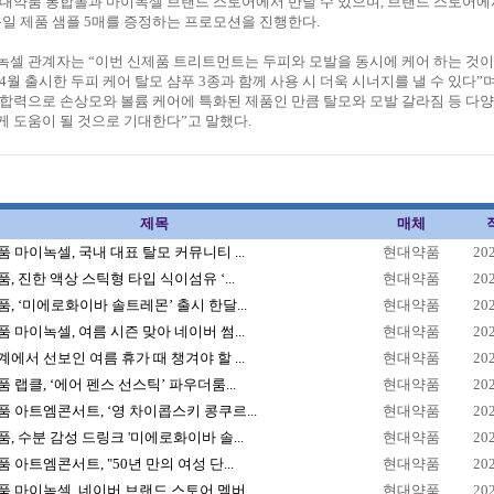
현대약품 통합몰과 마이녹셀 브랜드 스토어에서 만날 수 있으며, 브랜드 스토어에
동일 제품 샘플 5매를 증정하는 프로모션을 진행한다.
셀 관계자는 “이번 신제품 트리트먼트는 두피와 모발을 동시에 케어 하는 것이
4월 출시한 두피 케어 탈모 샴푸 3종과 함께 사용 시 더욱 시너지를 낼 수 있다”며
합력으로 손상모와 볼륨 케어에 특화된 제품인 만큼 탈모와 모발 갈라짐 등 다
 도움이 될 것으로 기대한다”고 말했다.
제목
매체
 마이녹셀, 국내 대표 탈모 커뮤니티 ...
현대약품
20
, 진한 액상 스틱형 타입 식이섬유 ‘...
현대약품
20
, ‘미에로화이바 솔트레몬’ 출시 한달...
현대약품
20
 마이녹셀, 여름 시즌 맞아 네이버 썸...
현대약품
20
에서 선보인 여름 휴가 때 챙겨야 할 ...
현대약품
20
 랩클, ‘에어 펜스 선스틱’ 파우더룸...
현대약품
20
 아트엠콘서트, ‘영 차이콥스키 콩쿠르...
현대약품
20
, 수분 감성 드링크 '미에로화이바 솔...
현대약품
20
 아트엠콘서트, "50년 만의 여성 단...
현대약품
20
 마이녹셀, 네이버 브랜드 스토어 멤버...
현대약품
20