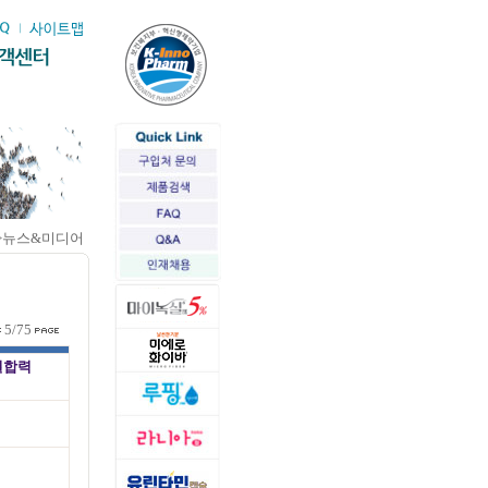
>뉴스&미디어
5/75
결합력