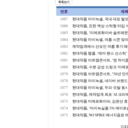
번호
제
1087
현대약품 마이녹셀, 국내 대표 탈모 
1086
현대약품, 진한 액상 스틱형 타입 식이
1085
현대약품, ‘미에로화이바 솔트레몬’ 
1084
현대약품 마이녹셀, 여름 시즌 맞아 
1083
제약업계에서 선보인 여름 휴가 때 챙
1082
현대약품 랩클, ‘에어 펜스 선스틱’ 
1081
현대약품 아트엠콘서트, ‘영 차이콥
1080
현대약품, 수분 감성 드링크 '미에로
1079
현대약품 아트엠콘서트, "50년 만의 
1078
현대약품 마이녹셀, 네이버 브랜드 
1077
현대약품 마이녹셀, 두피·모발 동시 케
1076
현대약품, 제약업계 최초 'AI 크리에
1075
현대약품 미에로화이바, 김완선 효과
1074
현대약품, ‘마이녹실폼 5% 에어로솔‘ 
1073
현대약품, NO SPIKE 에너지음료 에너
[1]
[2