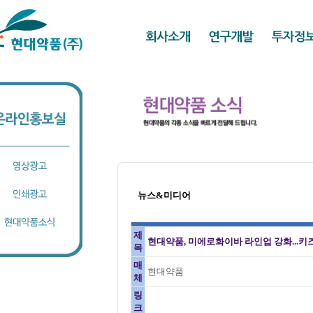
뉴스&미디어
제
현대약품, 미에로화이바 라인업 강화...키즈
목
매
현대약품
체
링
크