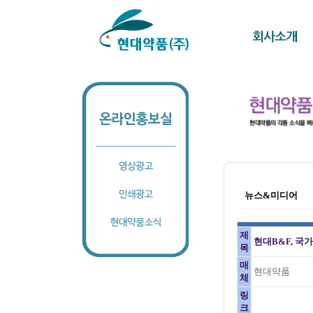
뉴스&미디어
제
현대B&F, 
목
매
현대약품
체
링
크