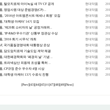
, 탈모치료제 마이녹실 새 TV CF 공개
현대약품
20
, 영업사원 대상 준법경영(CP) ...
현대약품
20
, ‘2016년 아트엠콘서트 메세나 회원’ 모집
현대약품
20
, '대학생 마케터' 14기 모집
현대약품
20
, ‘제20회 소비자의 날’ 공정거래위...
현대약품
20
, ‘IP-R&D 우수기관’ 산통부 장관상 수상
현대약품
20
, '2016 회기 시무식' 개최
현대약품
20
&F, 국가품질경영대회 대통령상 은상
현대약품
20
품, 담도암치료제 기술도입 계약 체결
현대약품
20
, 대한폐경학회와 ‘폐경의 날’ 기념 ...
현대약품
20
, 트라넥삼산 외용제 조성물 특허 ...
현대약품
20
, CP규정 준수 우수자 4명 시상
현대약품
20
, 대학생 마케터 13기 수료식 진행
현대약품
20
[Prev]
[43]
[44]
[45]
46
[47]
[48]
[49]
[Next]