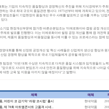
회는 기업의 지속적인 품질향상과 경영혁신의 추진을 위해 지식경제부가 주최
하는 국내 최대 규모의 품질관련 행사다. 1975년부터 매해 개최되고 있으며, 
한 분임조들이 기업현장의 품질개선 우수 사례를 발표하고 성과를 겨루는 '산업
 있다.
중소기업 현장개선부문에 참가한 바른손분임조는 '미에로화이바 캡핑 공정 개선
 주제로 발표를 진행했다. 이는 미에로화이바 씰링 공정 개선을 통해 캡 개전력 
이며, 제품의 품질향상과 비용절감을 동시에 이룰 수 있는 프로세스라는 점에 있
경영대회를 통해 선정된 공정개선 및 혁신 사례들은 산업계의 생산성 향상과 원가
 산업 경쟁력 향상을 목적으로 국내 기업체들에게 공유될 예정이다.
현 팀장은 "이번 대회 수상은 지속적으로 다져온 품질 시스템과 임직원들의 노
 "앞으로도 사내의 분임조가 사내 안전과 품질향상을 위해 지속적으로 나아갈 
 대한 교육 및 지원을 아끼지 않을 예정이다"고 말했다.
제목
매체
, 어린이 코 감기약 ‘라팡 코시럽’ 출시
현대약품
20
, 제 78회 아트엠콘서트 고품격 시네...
현대약품
20