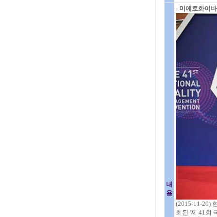
- 미에로화이바
내
용
(2015-11
최된 '제 41