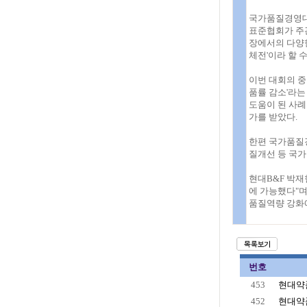
국가품질경영대
표준협회가 주관
장에서의 다양
체전'이라 할 수
이번 대회의 
품률 감소'라는
도움이 된 사례
가를 받았다.
한편 국가품질
질개선 등 국가
현대B&F 박재
에 가능했다"며
품질역량 강화에
번호
453
현대약품
452
현대약품