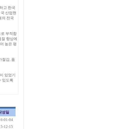
하고 한국
전국 산업현
계의 전국
으로 부적합
품질 향상에
어 높은 평
절감, 품
력이 있었기
수 있도록
작성일
16-01-04
15-12-15