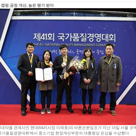
 캡핑 공정 개선, 높은 평가 받아
-20) 현대약품 관계사인 현대B&F(사장 이재호)의 바른손분임조가 지난 18일 서울 
회 국가품질경영대회'에서 중소기업 현장개선부문의 대통령상 은상을 수상했다.