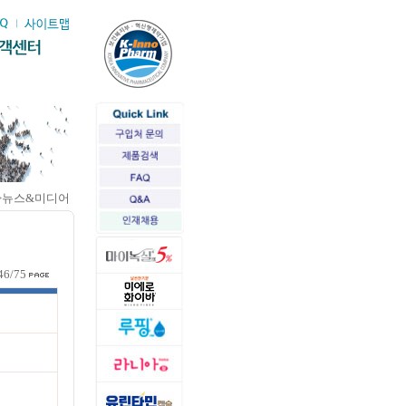
>뉴스&미디어
46/75