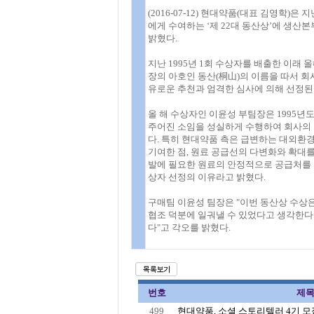
(2016-07-12) 현대약품(대표 김영학)
에게 수여하는 ‘제 22대 동산상’에 생산
밝혔다.
지난 1995년 1회 수상자를 배출한 이래
장의 아호인 동산(桐山)의 이름을 따서 
유로운 추천과 엄격한 심사에 의해 선정된
올 해 수상자인 이윤성 부팀장은 1995
주어진 소임을 성실하게 수행하여 회사의 
다. 특히 현대약품 측은 급변하는 대외환
기여한 점, 원료 공급선의 다변화와 확대를
발에 필요한 원료의 안정적으로 공급처를 
상자 선정의 이유라고 밝혔다.
구매팀 이윤성 팀장은 "이번 동산상 수상
협조 덕분에 일궈낼 수 있었다고 생각한다”
다"고 각오를 밝혔다.
번호
제
499
현대약품, 소셜 스토리텔러 4기 모