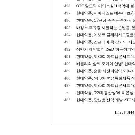
498
OTC 탈모약 '마이녹실' 1백억대
497
현대약품, 피아니스트 예수아 초청 ‘제
496
현대약품, CP규정 준수 우수자 시
495
바캉스 후유증 시달리는 손발톱, 
494
현대약품, 애보트 클래리시드필름
493
현대약품, 스프레이 목 감기약 '시
492
상반기 제약업계 R&D '히든챔피언'
491
현대약품, 제86회 아트엠콘서트 
490
버물리와 함께 모기야 안녕! 현대약품
489
현대약품, 순한 사전피임약 ‘라니아
488
현대약품, ‘제 3차 여성특화제품 전국
487
현대약품, 제85회 아트엠콘서트 ‘김
현대약품, ‘22대 동산상’에 이윤성
485
현대약품, 당뇨병 신약 개발 ATC
[Prev]
43
[44