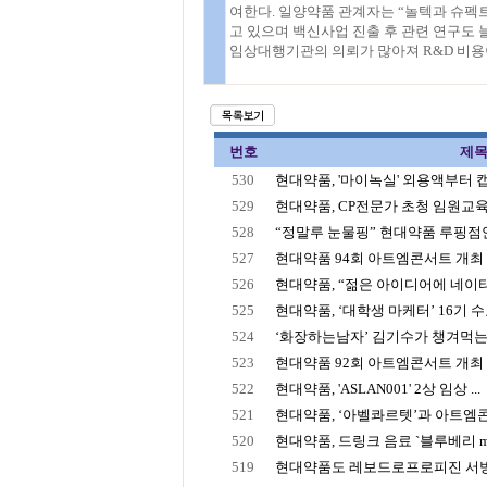
여한다. 일양약품 관계자는 “놀텍과 슈펙
고 있으며 백신사업 진출 후 관련 연구도
임상대행기관의 의뢰가 많아져 R&D 비용이
번호
제
530
현대약품, '마이녹실' 외용액부터
529
현대약품, CP전문가 초청 임원교
528
“정말루 눈물핑” 현대약품 루핑점안
527
현대약품 94회 아트엠콘서트 개최 …
526
현대약품, “젊은 아이디어에 네이티브
525
현대약품, ‘대학생 마케터’ 16기 
524
‘화장하는남자’ 김기수가 챙겨먹는 
523
현대약품 92회 아트엠콘서트 개최 윤
522
현대약품, 'ASLAN001' 2상 임상 ...
521
현대약품, ‘아벨콰르텟’과 아트엠
520
현대약품, 드링크 음료 `블루베리 m
519
현대약품도 레보드로프로피진 서방