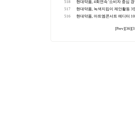
518
현대약품, 4회연속 '소비자 중심 경
517
현대약품, 녹색지킴이 제안활동 3
516
현대약품, 아트엠콘서트 에디터 1
[Prev]
[36]
[3