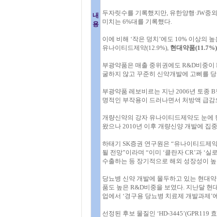
두자릿수를 기록했지만, 유한양행·JW중외제
내
미치는 6%대를 기록했다.
용
이에 비해 ‘작은 덩치’에도 10% 이상의 높
유나이티드제약(12.9%),
현대약품(11.7%)
부광약품은 매출 중위권에도 R&D비중이 L
굴하지 않고 꾸준히 신약개발에 고삐를 당
부광약품 레보비르는 지난 2006년 토종 
명적인 부작용이 드러나면서 처방액 급감으
개량신약의 강자 유나이티드제약도 눈에 
왔으나 2010년 이후 개량신양 개발에 집중
하태기 SK증권 연구원은 “유나이티드제약
될 전망”이라며 “이미 ‘클란자 CR’과 ‘
수출하는 등 장기적으로 해외 성장성이 높
당뇨병 신약 개발에 몰두하고 있는 현대약
품도 높은 R&D비중을 보였다. 지난달 
업에서 ‘경구용 당뇨병 치료제 개발과제’에
선정된 후보 물질인 ‘HD-3445’(GPR1