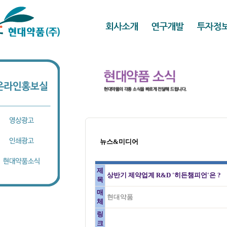
뉴스&미디어
제
상반기 제약업계 R&D '히든챔피언'은 ?
목
매
현대약품
체
링
크