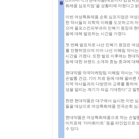
(2016-07-25) 현대약품(대표이사 김영
용
화제품 심포지엄’을 성황리에 마쳤다고 밝
이번 여성특화제품 순회 심포지엄은 여성용
한 약사들의 의학적 이해를 도모하고자 마
으며 올포스킨피부과의 민복기 원장과 
품에 대해 발표하는 시간을 가졌다.
첫 번째 발표자로 나선 민복기 원장은 여
를 진행하였으며 이어 나선 이혜림 약사는
시간을 가졌다. 또한 발표 이후에는 현대
등에 대한 브랜드 소개와 효능∙효과에 대
현대약품 약국마케팅팀 이혜림 약사는 “
손발톱 건강, 기미 치료 등에 대해 올바른
지역 약사들과의 다방면의 교류를 통하여
성을 알리는 계기가 되길 기대한다”고 말했
한편 현대약품은 대구에서 실시된 이번 심
들을 대상으로 여성특화제품 전국순회 심
현대약품은 여성특화제품으로 먹는 손발톱치료
미치료제 ‘더마화이트’ 등을 라인업으로 
수 있다.