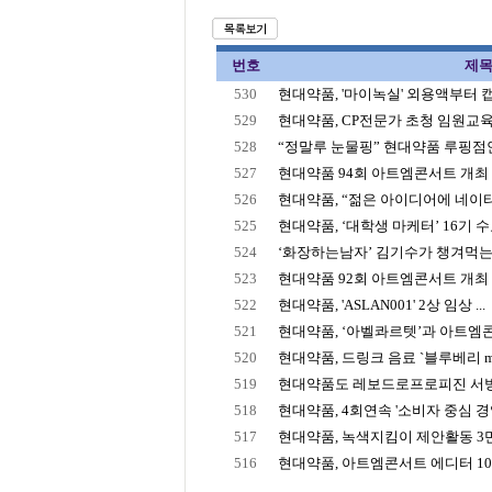
번호
제
530
현대약품, '마이녹실' 외용액부터
529
현대약품, CP전문가 초청 임원교
528
“정말루 눈물핑” 현대약품 루핑점안
527
현대약품 94회 아트엠콘서트 개최 …
526
현대약품, “젊은 아이디어에 네이티브
525
현대약품, ‘대학생 마케터’ 16기 
524
‘화장하는남자’ 김기수가 챙겨먹는 
523
현대약품 92회 아트엠콘서트 개최 윤
522
현대약품, 'ASLAN001' 2상 임상 ...
521
현대약품, ‘아벨콰르텟’과 아트엠
520
현대약품, 드링크 음료 `블루베리 m
519
현대약품도 레보드로프로피진 서방
518
현대약품, 4회연속 '소비자 중심 경
517
현대약품, 녹색지킴이 제안활동 3
516
현대약품, 아트엠콘서트 에디터 1