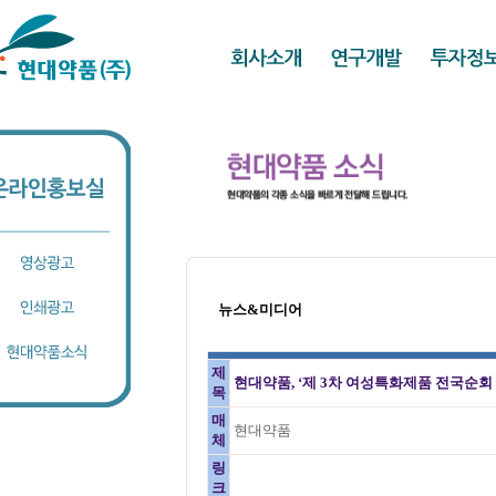
뉴스&미디어
제
현대약품, ‘제 3차 여성특화제품 전국순회
목
매
현대약품
체
링
크