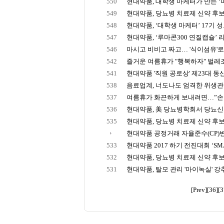
550
현대약품, 대학생 마케터가 만든 ‘미
549
현대약품, 당뇨병 치료제 신약 후보 물
548
현대약품, ‘대학생 마케터’ 17기 성료 
547
현대약품, ‘루마콘300 연질캡슐’ 
546
마시고 비비고 짜고… '식이섬유'로 
542
즐거운 여름휴가 "행복하자" 벌레조심
541
현대약품 '직원 공로상' 제23대 
538
음료업계, 너도나도 엄격한 위생관리…
537
여름휴가 화끈하게 보내려면…”
536
현대약품, 美 당뇨병학회서 당뇨신약
535
현대약품, 당뇨병 치료제 신약 후
현대약품 공정거래 자율준수(CP)
533
현대약품 2017 하기 전진대회 ‘SMAR
532
현대약품, 당뇨병 치료제 신약 후
531
현대약품, 탈모 관리 '마이녹실' 강
[Prev]
[36]
[3