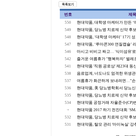
번호
제
550
현대약품, 대학생 마케터가 만든 ‘미
549
현대약품, 당뇨병 치료제 신약 후보 물
548
현대약품, ‘대학생 마케터’ 17기 성료 
547
현대약품, ‘루마콘300 연질캡슐’ 
546
마시고 비비고 짜고… '식이섬유'로 
542
즐거운 여름휴가 "행복하자" 벌레조심
541
현대약품 '직원 공로상' 제23대 
538
음료업계, 너도나도 엄격한 위생관리…
537
여름휴가 화끈하게 보내려면…”
536
현대약품, 美 당뇨병학회서 당뇨신약
535
현대약품, 당뇨병 치료제 신약 후
534
현대약품 공정거래 자율준수(CP)
현대약품 2017 하기 전진대회 ‘SMAR
532
현대약품, 당뇨병 치료제 신약 후
531
현대약품, 탈모 관리 '마이녹실' 강