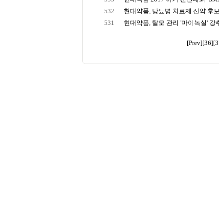
532
현대약품, 당뇨병 치료제 신약 후
531
현대약품, 탈모 관리 '마이녹실' 강
[Prev]
[36]
[3