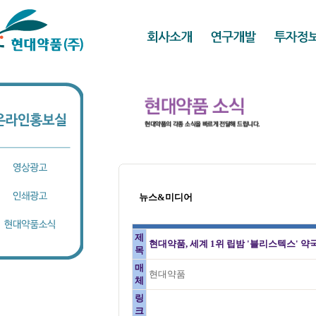
뉴스&미디어
제
현대약품, 세계 1위 립밤 '블리스텍스' 약
목
매
현대약품
체
링
크