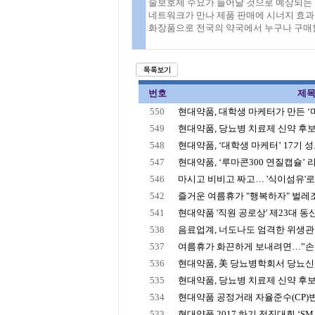
술보호제 수요가 늘어날 것으로 예상되는 
네트워크가 만나 제품 판매에 시너지 효과
화장품으로 전국의 약국에서 누구나 구매할
번호
제
550
현대약품, 대학생 마케터가 만든 ‘미
549
현대약품, 당뇨병 치료제 신약 후보 물
548
현대약품, ‘대학생 마케터’ 17기 성료 
547
현대약품, ‘루마콘300 연질캡슐’ 
546
마시고 비비고 짜고… '식이섬유'로 
542
즐거운 여름휴가 "행복하자" 벌레조심
541
현대약품 '직원 공로상' 제23대 
538
음료업계, 너도나도 엄격한 위생관리…
537
여름휴가 화끈하게 보내려면…”
536
현대약품, 美 당뇨병학회서 당뇨신약
535
현대약품, 당뇨병 치료제 신약 후
534
현대약품 공정거래 자율준수(CP)
533
현대약품 2017 하기 전진대회 ‘SMAR