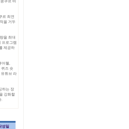
악콩쿠르 바
쿠르 최연
성적을 거두
역량을 최대
의 프로그램
회를 제공하
큐어웰,
 퀴즈 숏
, 유튜브 라
징하는 장
통을 강화할
.
작성일