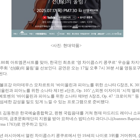
<사진: 현대약품>
80회 아트엠콘서트를 맞아, 한국인 최초로 ‘영 차이콥스키 콩쿠르’ 우승을 차
주회 ‘선(線)의 울림’을 선보인다. 공연은 오는 17일 오후 7시 30분 서울 영등
된다.
볼프강 아마데우스 모차르트의 ‘바이올린과 피아노를 위한 소나타 G장조, K. 30
올린과 피아노를 위한 소나타 제1번 a단조, Op. 105’ △외젠 이자이의 ‘시적 엘레지, 
베토벤의 ‘바이올린과 피아노를 위한 소나타 제9번 A장조, Op. 47 ‘크로이처’’ 
섬세한 감성을 밀도 있게 느낄 수 있는 프로그램으로 준비됐다.
 김동현은 한국예술종합학교, 뮌헨 국립음대를 거쳐 현재 마드리드 레이나 소
며, 금호문화재단의 지원을 받아 요하네스 밥티스타 과다니니(Joannes Baptist
 Parma 1763)로 연주하고 있다.
9년 러시아에서 열린 차이콥스키 콩쿠르에서 만 19세의 나이로 3위를 거머쥐며,