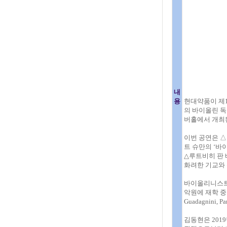
내
용
현대약품이 제1
의 바이올린 독
버홀에서 개최
이번 공연은 △
트 슈만의 ‘바이
△루트비히 판 
화려한 기교와 
바이올리니스트
악원에 재학 중이
Guadagnini,
김동현은 201