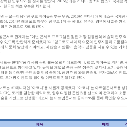
강력한 연주자’라는 찬사를 받았다. 2015년에는 러시아 영 차이콥스키 국제음
서 한국인 최초 우승을 차지했다.
18년 서울국제음악콩쿠르 바이올린부문 우승, 2016년 루마니아 에네스쿠 국제콩
위 입상, 2014년 레오폴드 아우어 콩쿠르 1위 등 국내외 유수의 경연에서 화려한 
 젊은 거장으로 자리잡았다.
엠콘서트 관계자는 "이번 콘서트 프로그램은 젊은 거장 김동현의 예술적 연주 
 수 있도록 탄탄하게 준비했다”며 “앞으로도 세계적 수준의 연주자들과 고품질
클래식 문화 발전에 기여하고, 더 많은 사람들이 음악의 감동을 나눌 수 있는 기
.
서트는 현대약품의 사회 공헌 활동으로 미에로화이바, 랩클, 마이녹셀, 에너린, 
 후원 브랜드로 참여하고 있다. 유튜브 채널을 통해 공연 생중계 및 다시 보기, 클래식
터뷰 등 다양한 콘텐츠를 제공 중이며, 공연 현장 SNS 인증 및 문자 Q&A 이벤트
트, 초대권 이벤트 등 참여형 이벤트도 진행하고 있다.
트는 AI 매니저인 ‘아코니’를 새롭게 공개했다. ‘아코니’는 아트엠콘서트를 상
 CI인 토끼를 결합한 캐릭터로, 향후 다양한 콘텐츠를 선보이며 관객과의 소
 기술을 기반으로 탄생한 ‘아코니’는 아트엠콘서트 공식 SNS를 통해 확인할 수 있다
제목
매체