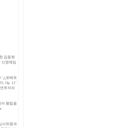
지한 김동현
포구 신영체임
1’ △로베르
Op. 12’
등 연주자의
피아 왕립음
a
 심사위원과