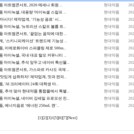
 아트엠콘서트, 2026 메세나 회원 ...
현대약품
20
 마이녹셀, 대용량 '마이녹셀 스칼프 ...
현대약품
20
마시다! 제약업계, ‘기능성 음료’ 시...
현대약품
20
 마이녹셀, '뉴트리션 스칼프 볼륨 트...
현대약품
20
 아트엠콘서트, ‘끝없는 음악에 대한 ...
현대약품
20
, ‘스키니피케이션’ 트렌드에 기능성 ...
현대약품
20
, 미에로화이바 스파클링 제로 500m...
현대약품
20
 마이녹셀, 국내 대표 탈모 커뮤니티 ...
현대약품
20
 마이녹셀, 추석 앞두고 네이버 특선물...
현대약품
20
 아트엠콘서트, 가스파르 카사도 국제 ...
현대약품
20
맛있게 섭취하자! 제약업계, 맛과 편의...
현대약품
20
, 'AI 크리에이터 24회 대학생 마...
현대약품
20
, 추석 맞아 현대약품 통합몰에서 특별...
현대약품
20
 마이녹셀, 네이버 강세일 프로모션 진...
현대약품
20
, 에너지음료 ‘에너린 250mL 캔’...
현대약품
20
[1]
[2]
[3]
4
[5]
[6]
[7]
[Next]