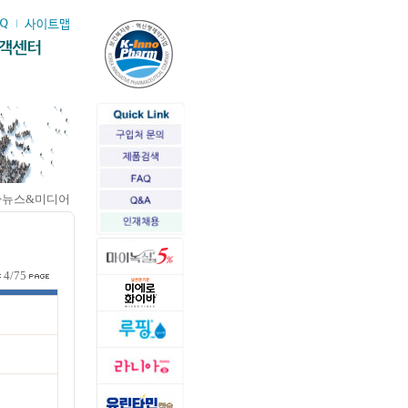
>뉴스&미디어
4/75