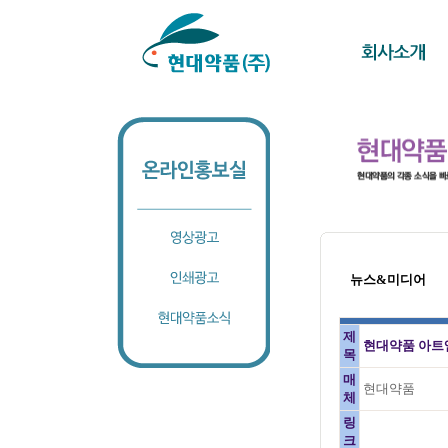
뉴스&미디어
제
현대약품 아트엠
목
매
현대약품
체
링
크