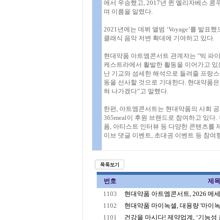
에서 우승했고, 2017년 퀸 엘리자베스 
며 이름을 알렸다.
2021년에는 데뷔 앨범 ‘Voyage’를 
클래식 음악 저변 확대에 기여하고 있다.
현대약품 아트엠콘서트 관계자는 "빅 파이
케스트라에서 활발한 활동을 이어가고 있는
난 기교와 섬세한 해석으로 들려줄 프랑스
동을 선사할 것으로 기대한다. 현대약품은
혀 나가겠다”고 말했다.
한편, 아트엠콘서트는 현대약품의 사회 공헌
365meal이 후원 브랜드로 참여하고 있다.
폼, 아티스트 인터뷰 등 다양한 콘텐츠를 제공
이브 댓글 이벤트, 초대권 이벤트 등 참여
번호
제
1103
현대약품 아트엠콘서트, 2026 메세나
1102
현대약품 마이녹셀, 대용량 '마이녹셀
1101
건강을 마시다! 제약업계, ‘기능성 음료