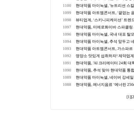
1100
현대약품 마이녹셀, '뉴트리션 스칼프
1099
현대약품 아트엠콘서트, ‘끝없는 음악
1098
뷰티업계, ‘스키니피케이션’ 트렌드에
1097
현대약품, 미에로화이바 스파클링 제로
1096
현대약품 마이녹셀, 국내 대표 탈모 
1094
현대약품 마이녹셀, 추석 앞두고 네
1093
현대약품 아트엠콘서트, 가스파르 카
1092
영양소 맛있게 섭취하자! 제약업계, 
1091
현대약품, 'AI 크리에이터 24회 대학
1090
현대약품, 추석 맞아 현대약품 통합
1089
현대약품 마이녹셀, 네이버 강세일 
1088
현대약품, 에너지음료 ‘에너린 250mL
[1]
[2