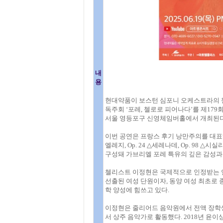
내
용
현대약품이 보스턴 심포니 오케스트라의 첼
독주회 ‘포레, 첼로로 피어나다’를 제179
서울 영등포구 신영체임버홀에서 개최된다
이번 공연은 프랑스 후기 낭만주의를 대표하는
엘레지, Op. 24 △세레나데, Op. 98 △시실리
구성돼 가브리엘 포레 특유의 깊은 감성과
첼리스트 이정현은 국제적으로 인정받는 연
선출된 여성 단원이자, 동양 여성 최초로 
학 양성에 힘쓰고 있다.
이정현은 줄리어드 음악원에서 전액 장학생
서 상주 음악가로 활동했다. 2018년 