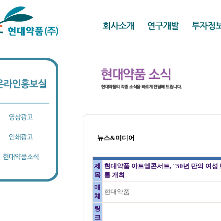
뉴스&미디어
제
현대약품 아트엠콘서트, "50년 만의 여성
목
틀 개최
매
현대약품
체
링
크