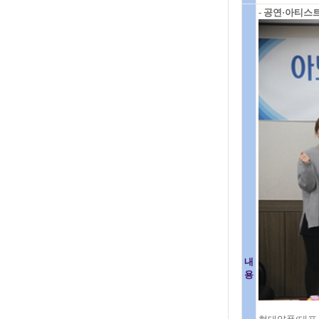
- 공연·아티스
내
용