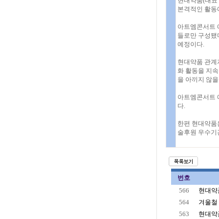
현대약품(대표 
본격적인 활동에
아트엠콘서트 
들로만 구성됐
예정이다.
현대약품 관계
화 활동을 지속
을 아끼지 않을
아트엠콘서트 에
다.
한편 현대약품
술후원 우수기
번호
566
현대약품
564
겨울철
563
현대약품