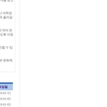
대식을 갖고
신 대학생
게 풀어갈
 여러 문
있도록 지원
인할 수 있
부 문화예
작성일
18-01-15
18-01-05
18-01-03