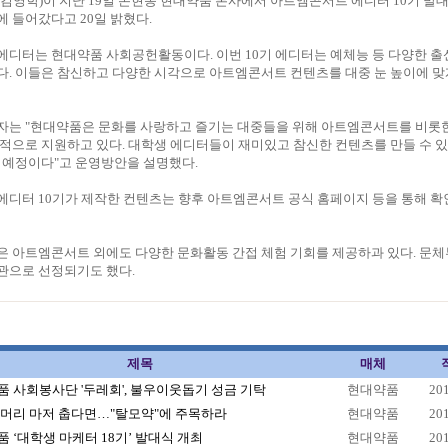
김영학)이 지난 19일 논현동 현대약품 본사에서 아트엠콘서트 에디터 10기 발
 들어갔다고 20일 밝혔다.
에디터는 현대약품 사회공헌활동이다. 이번 10기 에디터는 예체능 등 다양한 출
다. 이들은 참신하고 다양한 시각으로 아트엠콘서트 컨텐츠를 대중 눈 높이에 맞
자는 "현대약품은 문화를 사랑하고 즐기는 대중들을 위해 아트엠콘서트를 비롯한
적으로 지원하고 있다. 대학생 에디터들이 재미있고 참신한 컨텐츠를 만들 수 
 예정이다"고 운영방안을 설명했다.
디터 10기가 제작한 컨텐츠는 향후 아트엠콘서트 공식 홈페이지 등을 통해 확
은 아트엠콘서트 외에도 다양한 문화활동 간접 체험 기회를 제공하과 있다. 문체
관으로 선정되기도 했다.
제목
매체
 사회봉사단 '두레회', 불우이웃돕기 성금 기탁
현대약품
20
 머리 마저 춥다면…"탈모약"에 주목하라
현대약품
20
 ‘대학생 마케터 18기’ 발대식 개최
현대약품
20