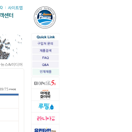
>뉴스&미디어
39/75