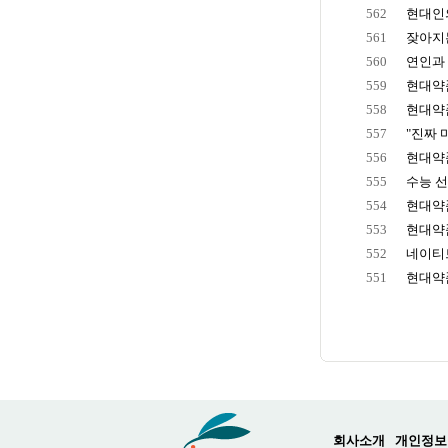
562
현대인의
561
잦아지는
560
연인과 
559
현대약품
558
현대약품,
557
"진짜 
556
현대약품
555
수능 선
554
현대약품
553
현대약품
552
네이티브
551
현대약품
회사소개
개인정보