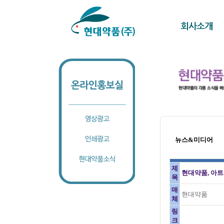
뉴스&미디어
제
현대약품, 아트
목
매
현대약품
체
링
크