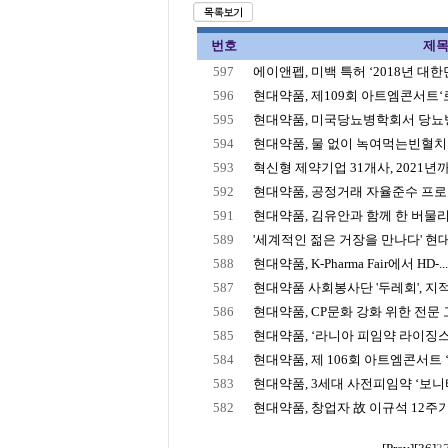
번호
제
597
에이앤펩, 미백 특허 ‘2018년 대한민
596
현대약품, 제109회 아트엠콘서트
595
현대약품, 미국당뇨병학회서 당뇨병 
594
현대약품, 물 없이 녹여먹는빈혈치료제
593
혁신형 제약기업 31개사, 2021년
592
현대약품, 공정거래 자율준수 프로
591
현대약품, 김유안과 함께 한 버물리
589
'세계적인 젊은 거장을 만나다' 현대
588
현대약품, K-Pharma Fair에서 HD-..
587
현대약품 사회봉사단 '두레회', 지적 
586
현대약품, CP문화 강화 위한 전문
585
현대약품, ‘라니아 피임약 라이징스타 
584
현대약품, 제 106회 아트엠콘서트 ‘한
583
현대약품, 3세대 사전피임약 ‘보니
582
현대약품, 창업자 故 이규석 12주