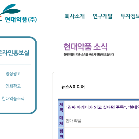
뉴스&미디어
제
"진짜 마케터가 되고 싶다면 주목", '현대
목
매
현대약품
체
링
크