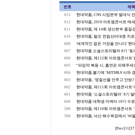
번호
제
613
현대약품, CNS 사업본부 발대식 진행 
612
현대약품, 2019 아트엠콘서트 메
611
현대약품, 제 14회 생산본부 품질
610
현대약품, 탈모 전립선비대증 치료제
608
'세계적인 젊은 거장을 만나다' 현대
607
현대약품 소셜스토리텔러 8기 ‘동아
606
현대약품, 제112회 아트엠콘서트‘
605
“피임약 복용 시, 흡연은 피해주세요!
604
현대약품,벨기에 ‘MITHRA’사와 경구
603
현대약품, ‘명절선물 안주고 안받기
602
현대약품, 제111회 아트엠콘서트‘야
601
현대약품 ‘소셜스토리텔러’ 8기 발대
600
현대약품 대학생 마케터 19기 수
599
현대약품, 제110회 아트엠콘서트 ‘피
598
현대약품, 낙산 해수욕장에서 ‘버물
[Prev]
36
[37