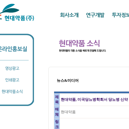
뉴스&미디어
제
현대약품, 미국당뇨병학회서 당뇨병 신약
목
매
현대약품
체
링
크