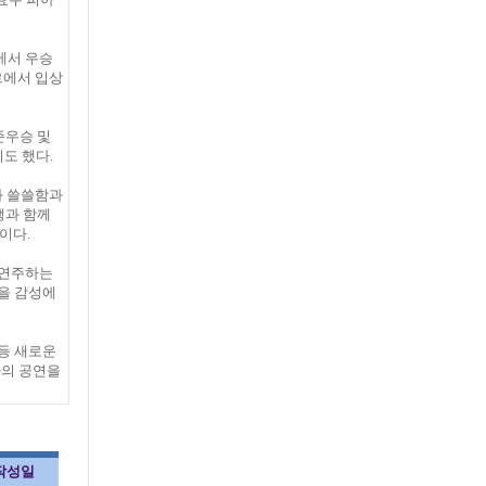
에서 우승
르에서 입상
준우승 및
도 했다.
과 쓸쓸함과
팽과 함께
이다.
 연주하는
을 감성에
등 새로운
타의 공연을
작성일