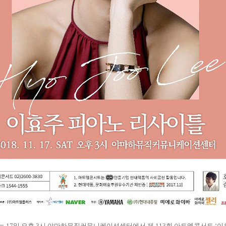
 17일 오후 3시 야마하뮤직커뮤니케이션센터에서 제 113회 아트엠콘서트 ‘이