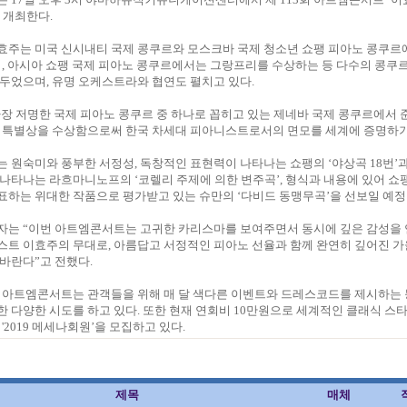
 개최한다.
효주는 미국 신시내티 국제 콩쿠르와 모스크바 국제 청소년 쇼팽 피아노 콩쿠르
며, 아시아 쇼팽 국제 피아노 콩쿠르에서는 그랑프리를 수상하는 등 다수의 콩쿠
두었으며, 유명 오케스트라와 협연도 펼치고 있다.
 가장 저명한 국제 피아노 콩쿠르 중 하나로 꼽히고 있는 제네바 국제 콩쿠르에서 
고 특별상을 수상함으로써 한국 차세대 피아니스트로서의 면모를 세계에 증명하기
 원숙미와 풍부한 서정성, 독창적인 표현력이 나타나는 쇼팽의 ‘야상곡 18번’
나타나는 라흐마니노프의 ‘코렐리 주제에 의한 변주곡’, 형식과 내용에 있어 쇼
표하는 위대한 작품으로 평가받고 있는 슈만의 ‘다비드 동맹무곡’을 선보일 예정
자는 “이번 아트엠콘서트는 고귀한 카리스마를 보여주면서 동시에 깊은 감성을
스트 이효주의 무대로, 아름답고 서정적인 피아노 선율과 함께 완연히 깊어진 가
바란다”고 전했다.
품 아트엠콘서트는 관객들을 위해 매 달 색다른 이벤트와 드레스코드를 제시하는 
 다양한 시도를 하고 있다. 또한 현재 연회비 10만원으로 세계적인 클래식 스
'2019 메세나회원’을 모집하고 있다.
제목
매체