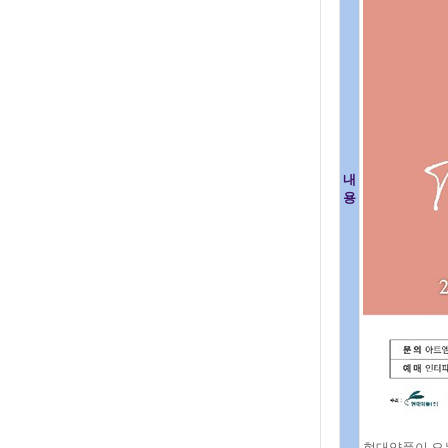
내
용
현대약품이 오는