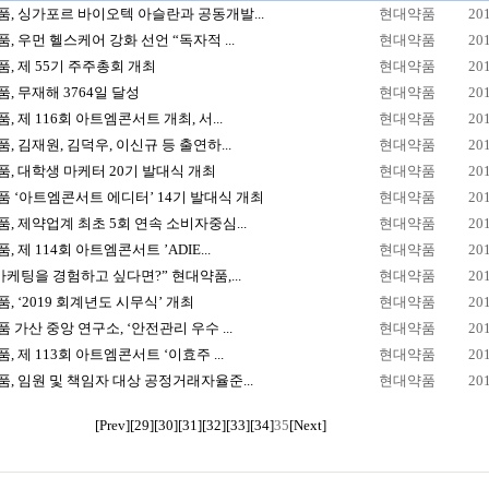
, 싱가포르 바이오텍 아슬란과 공동개발...
현대약품
20
, 우먼 헬스케어 강화 선언 “독자적 ...
현대약품
20
, 제 55기 주주총회 개최
현대약품
20
, 무재해 3764일 달성
현대약품
20
, 제 116회 아트엠콘서트 개최, 서...
현대약품
20
, 김재원, 김덕우, 이신규 등 출연하...
현대약품
20
, 대학생 마케터 20기 발대식 개최
현대약품
20
 ‘아트엠콘서트 에디터’ 14기 발대식 개최
현대약품
20
, 제약업계 최초 5회 연속 소비자중심...
현대약품
20
 제 114회 아트엠콘서트 ’ADIE...
현대약품
20
마케팅을 경험하고 싶다면?” 현대약품,...
현대약품
20
, ‘2019 회계년도 시무식’ 개최
현대약품
20
 가산 중앙 연구소, ‘안전관리 우수 ...
현대약품
20
, 제 113회 아트엠콘서트 ‘이효주 ...
현대약품
20
, 임원 및 책임자 대상 공정거래자율준...
현대약품
20
[Prev]
[29]
[30]
[31]
[32]
[33]
[34]
35
[Next]