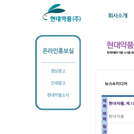
뉴스&미디어
제
현대약품, 제 
목
매
현대약품
체
링
크