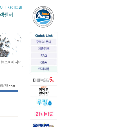
>뉴스&미디어
35/75