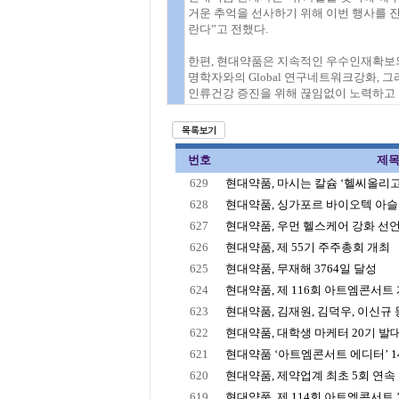
거운 추억을 선사하기 위해 이번 행사를 
란다”고 전했다.
한편, 현대약품은 지속적인 우수인재확보와
명학자와의 Global 연구네트워크강화,
인류건강 증진을 위해 끊임없이 노력하고 
번호
제
629
현대약품, 마시는 칼슘 ‘헬씨올리
628
현대약품, 싱가포르 바이오텍 아슬란
627
현대약품, 우먼 헬스케어 강화 선언 “
626
현대약품, 제 55기 주주총회 개최
625
현대약품, 무재해 3764일 달성
624
현대약품, 제 116회 아트엠콘서트 개최
623
현대약품, 김재원, 김덕우, 이신규 등
622
현대약품, 대학생 마케터 20기 발
621
현대약품 ‘아트엠콘서트 에디터’ 1
620
현대약품, 제약업계 최초 5회 연속 
619
현대약품, 제 114회 아트엠콘서트 ’AD