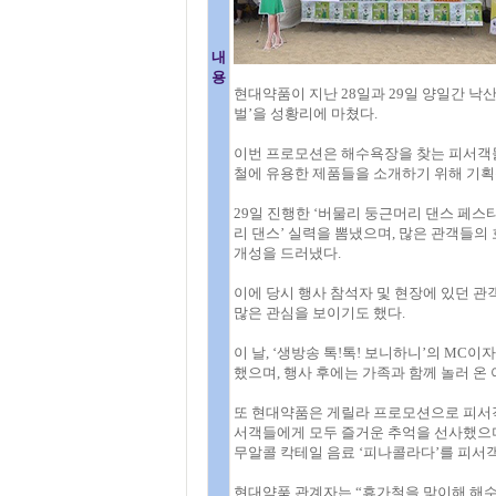
내
용
현대약품이 지난 28일과 29일 양일간 낙
벌’을 성황리에 마쳤다.
이번 프로모션은 해수욕장을 찾는 피서객
철에 유용한 제품들을 소개하기 위해 기획
29일 진행한 ‘버물리 둥근머리 댄스 페스
리 댄스’ 실력을 뽐냈으며, 많은 관객들의
개성을 드러냈다.
이에 당시 행사 참석자 및 현장에 있던 관
많은 관심을 보이기도 했다.
이 날, ‘생방송 톡!톡! 보니하니’의 M
했으며, 행사 후에는 가족과 함께 놀러 온
또 현대약품은 게릴라 프로모션으로 피서객
서객들에게 모두 즐거운 추억을 선사했으며
무알콜 칵테일 음료 ‘피나콜라다’를 피서
현대약품 관계자는 “휴가철을 맞이해 해