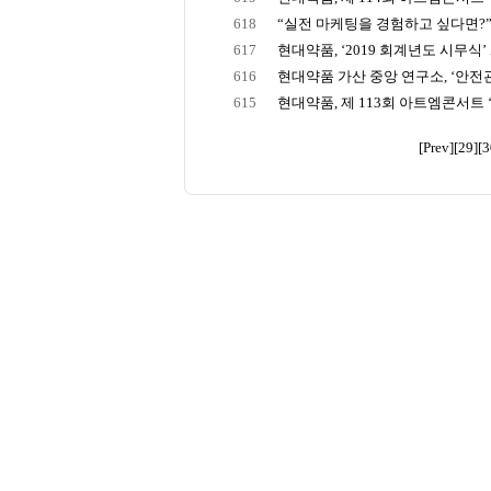
618
“실전 마케팅을 경험하고 싶다면?” 
617
현대약품, ‘2019 회계년도 시무식’
616
현대약품 가산 중앙 연구소, ‘안전관리
615
현대약품, 제 113회 아트엠콘서트 ‘이
[Prev]
[29]
[3