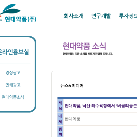
뉴스&미디어
제
현대약품, 낙산 해수욕장에서 ‘버물리둥근
목
매
현대약품
체
링
크