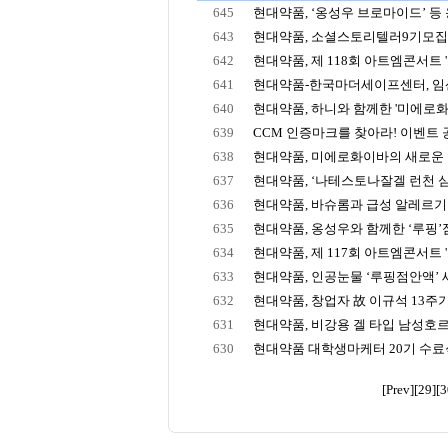
645
현대약품, ‘옹성우 브로마이드’ 등 옹
643
현대약품, 소셜스토리텔러9기모
642
현대약품, 제 118회 아트엠콘서트 '드
641
현대약품-한국마더세이프센터, 임산부
640
현대약품, 하니와 함께한 '미에로화이바
639
CCM 인증마크를 찾아라! 이벤트 
638
현대약품, 미에로화이바의 새로운 공식
637
현대약품, ‘나테스토나잘겔 런천 심포
636
현대약품, 바슈롬과 급성 알레르기 
635
현대약품, 옹성우와 함께한 ‘루핑’점안
634
현대약품, 제 117회 아트엠콘서트 '브
633
현대약품, 인공눈물 ‘루핑점안액’ 새
632
현대약품, 창업자 故 이규석 13주
631
현대약품, 비강용 겔 타입 남성호르몬
630
현대약품 대학생마케터 20기 수료
[Prev]
[29]
[3