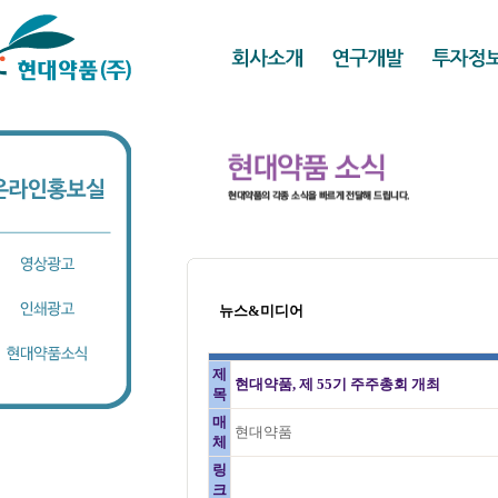
뉴스&미디어
제
현대약품, 제 55기 주주총회 개최
목
매
현대약품
체
링
크