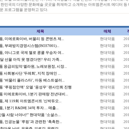
 대한민국의 다양한 문화예술 곳곳을 취재하고 소개하는 아트엠콘서트 에디터 등
운 프로그램을 운영하고 있다.
제목
매체
, 미에로화이바, 버물리 등 콘텐츠 제...
현대약품
20
, 부패방지경영시스템(ISO37001)...
현대약품
20
, 야니그로 국제 첼로 콩쿨 우승자 여...
현대약품
20
달 선물 아직 못 챙겼다면? 우리 가족...
현대약품
20
 응급피임약 엘라원, 노레보원정, 시장...
현대약품
20
 사회봉사단 '두레회', 지적 장애인 ...
현대약품
20
 ‘버물리 플라스타’, 아동 베스트셀러...
현대약품
20
 ‘루핑점안액’ 모델 ‘옹성우’ 팬사인회 진행
현대약품
20
 미에로화이바, 1분기 판매량 전년대비...
현대약품
20
, 제 119회 아트엠콘서트 '신박듀오...
현대약품
20
, 1분기 R&D에 34억 투자… 매출...
현대약품
20
만들 사람 너야너!” 현대약품 ‘소셜스...
현대약품
20
, 인공눈물 ‘루핑’과 관련한 ‘촉촉한...
현대약품
20
찾아온 남성, 우울증, 피로감, 무력감...
현대약품
20