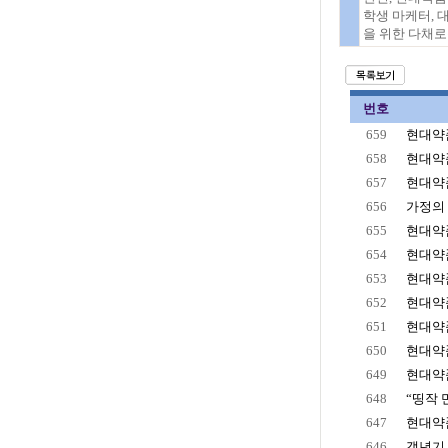
학생 마케터,
을 위한 다채로
번호
659
현대약품
658
현대약품
657
현대약품
656
가정의 
655
현대약품
654
현대약품
653
현대약품
652
현대약품
651
현대약품
650
현대약품
649
현대약품
648
“띵작 
647
현대약품
646
갱년기 