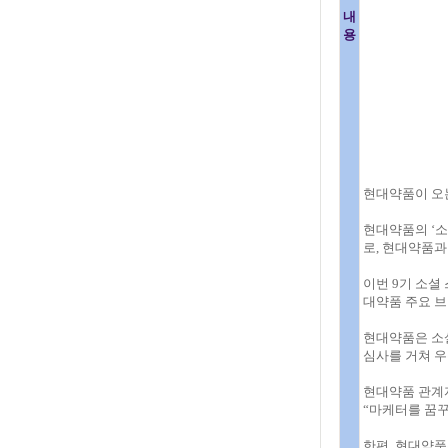
내
용
현대약품이 오는
현대약품의 ‘
로, 현대약품과
이번 9기 소셜
대약품 주요 브
현대약품은 소셜
심사를 거쳐 우
현대약품 관계자
“마케터를 꿈
한편, 현대약