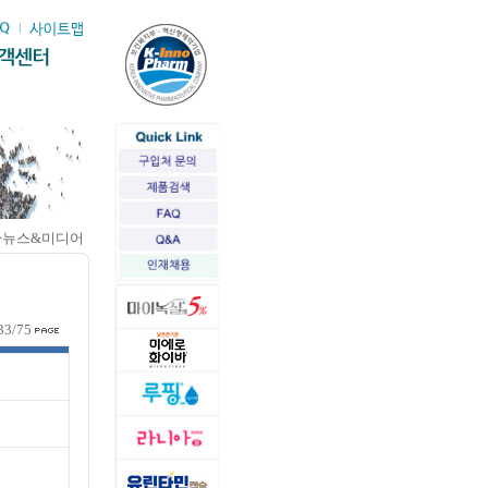
>뉴스&미디어
33/75