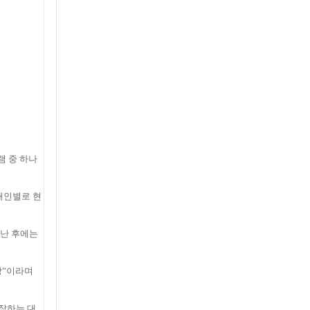
램 중 하나
.
 개인별로 현
끝난 후에는
장”이라며
작하는 대