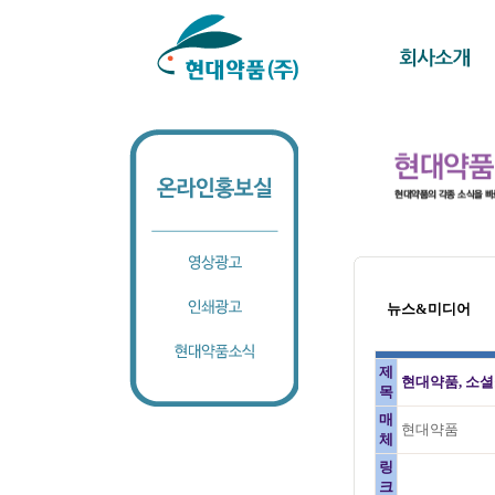
뉴스&미디어
제
현대약품, 소
목
매
현대약품
체
링
크