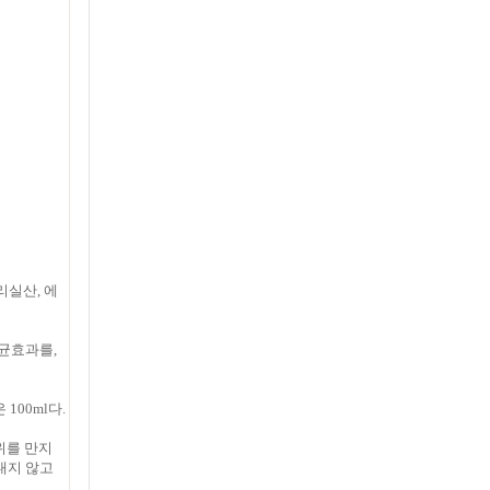
리실산, 에
균효과를,
100ml다.
위를 만지
대지 않고