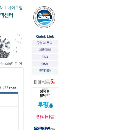
>뉴스&미디어
31/75