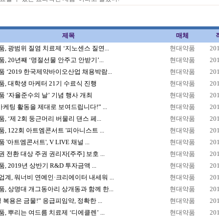
제목
매체
, 광범위 질염 치료제 ‘지노센스 질연...
현대약품
20
, 20년째 ‘명절선물 안주고 안받기’...
현대약품
20
 ‘2019 한국제약바이오산업 채용박람...
현대약품
20
, 대학생 마케터 21기 수료식 진행
현대약품
20
 ‘자율준수의 날’ 기념 행사 개최
현대약품
20
마케팅 활동을 제대로 보여드립니다!” ...
현대약품
20
, ‘제 2회 둥근머리 버물리 댄스 페...
현대약품
20
, 122회 아트엠콘서트 '피아니스트 ...
현대약품
20
'아트엠콘서트', V LIVE 채널 ...
현대약품
20
 전환 대상 주권 권리자[주주] 보호 ...
현대약품
20
, 2019년 상반기 R&D 투자금액 ...
현대약품
20
계, 워너비 연예인·크리에이터 내세워 ...
현대약품
20
, 상명대 개그동아리 상개동과 함께 한...
현대약품
20
 복용은 금물!” 응급피임약, 정확한 ...
현대약품
20
, 뿌리는 여드름 치료제 ‘디에클렌’ ...
현대약품
20