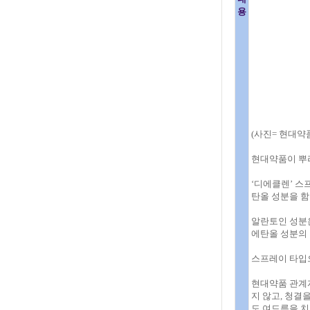
용
(사진= 현대약
현대약품이 뿌리
‘디에클렌’ 스
탄올 성분을 함
알란토인 성분
에탄올 성분의 
스프레이 타입으
현대약품 관계자
지 않고, 청결
도 여드름을 치