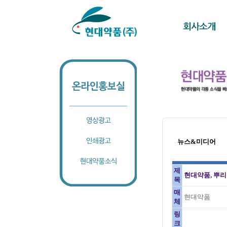
뉴스&미디어
제
현대약품, 뿌리
목
매
현대약품
체
링
크