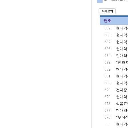
번호
689
현대약품
688
현대약품
687
현대약품
686
현대약품
684
현대약품
683
“진짜 
682
현대약품
681
현대약품
680
현대약품 
679
전자증권
679
현대약품
678
식음료업
677
현대약품
676
“무작정
현대약품