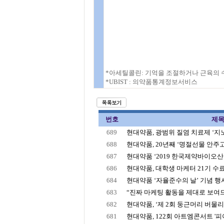
*아세틸콜린: 기억을 조절하거나 근육의
*UBIST : 의약품통계정보서비스
번호
제
689
현대약품, 광범위 질염 치료제 ‘지노
688
현대약품, 20년째 ‘명절선물 안주고 
687
현대약품 ‘2019 한국제약바이오산업
686
현대약품, 대학생 마케터 21기 수
684
현대약품 ‘자율준수의 날’ 기념 행
683
“진짜 마케팅 활동을 제대로 보여드립
682
현대약품, ‘제 2회 둥근머리 버물리 
681
현대약품, 122회 아트엠콘서트 '피아