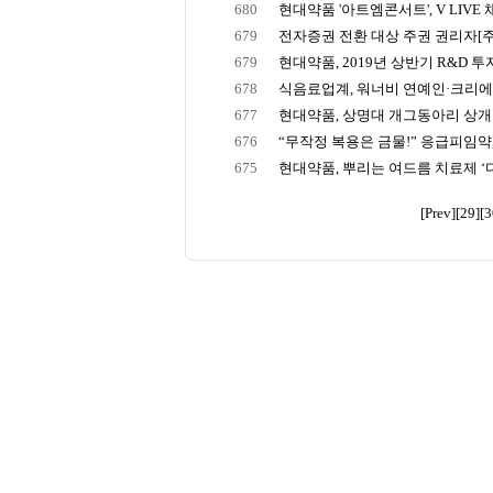
680
현대약품 '아트엠콘서트', V LIVE 채널
679
전자증권 전환 대상 주권 권리자[주주]
679
현대약품, 2019년 상반기 R&D 투자
678
식음료업계, 워너비 연예인·크리에이
677
현대약품, 상명대 개그동아리 상개동
676
“무작정 복용은 금물!” 응급피임약, 
675
현대약품, 뿌리는 여드름 치료제 ‘디에
[Prev]
[29]
[3