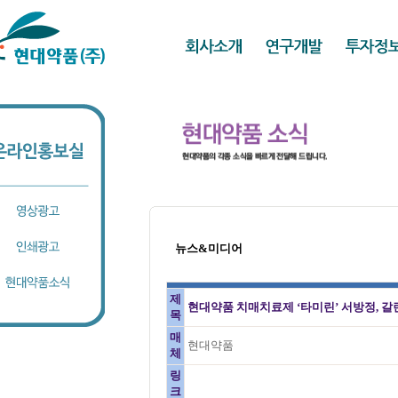
뉴스&미디어
제
현대약품 치매치료제 ‘타미린’ 서방정, 갈
목
매
현대약품
체
링
크