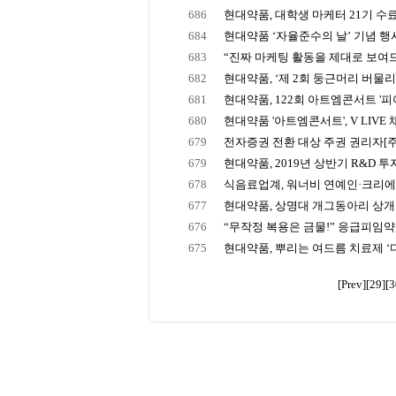
686
현대약품, 대학생 마케터 21기 수
684
현대약품 ‘자율준수의 날’ 기념 행
683
“진짜 마케팅 활동을 제대로 보여드립
682
현대약품, ‘제 2회 둥근머리 버물리 
681
현대약품, 122회 아트엠콘서트 '피아
680
현대약품 '아트엠콘서트', V LIVE 채널
679
전자증권 전환 대상 주권 권리자[주주]
679
현대약품, 2019년 상반기 R&D 투자
678
식음료업계, 워너비 연예인·크리에이
677
현대약품, 상명대 개그동아리 상개동
676
“무작정 복용은 금물!” 응급피임약, 
675
현대약품, 뿌리는 여드름 치료제 ‘디에
[Prev]
[29]
[3