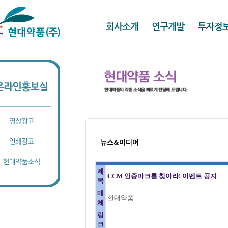
뉴스&미디어
제
CCM 인증마크를 찾아라! 이벤트 공지
목
매
현대약품
체
링
크