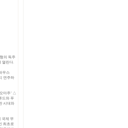
진형의 독주
서 열린다.
‘파우스
지 연주하
오마주’ △
류드와 푸
다양한 시대와
 국제 무
인 최초로