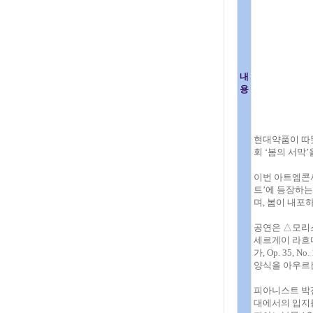
내
용
현대약품이 따
회 ‘봄의 서막
이번 아트엠콘
트’에 등장하
며, 봄이 내포
공연은 △모리스
세르게이 라흐마
가, Op. 35,
양식을 아우르
피아니스트 박진
대에서의 입지를