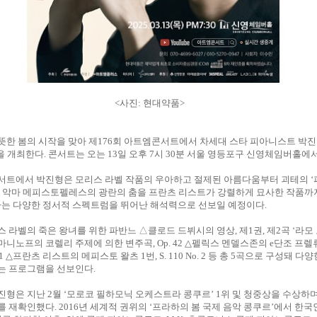
<사진: 현대약품>
뜻한 봄의 시작을 맞아 제176회 아트엠콘서트에서 차세대 스타 피아니스트 박
’을 개최한다. 콘서트는 오는 13일 오후 7시 30분 서울 영등포구 신영체임버홀에
서트에서 박진형은 모리스 라벨 작품의 우아하고 절제된 아름다움부터 괴테의 
는 악마 메피스토펠레스의 광란의 춤을 프란츠 리스트가 강렬하게 묘사한 작품까
하는 다양한 정서적 스펙트럼을 뛰어난 해석력으로 선보일 예정이다.
 라벨의 죽은 왕녀를 위한 파반느 △클로드 드뷔시의 영상, 제1권, 제2곡 ‘라모 
니노프의 코렐리 주제에 의한 변주곡, Op. 42 △펠릭스 멘델스존의 e단조 프렐
 No. 1 △프란츠 리스트의 메피스토 왈츠 1번, S. 110 No. 2 등 총 5곡으로 구성돼 
는 프로그램을 선보인다.
형은 지난 2월 ‘모로코 필하모닉 오케스트라 콩쿠르’ 1위 및 청중상을 수상하며
 재확인했다. 2016년 세계적 권위의 ‘프라하의 봄 국제 음악 콩쿠르’에서 한국