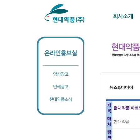
뉴스&미디어
제
현대약품 아트엠
목
매
현대약품
체
링
크