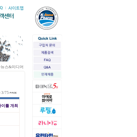
>뉴스&미디어
3/75
사이틀 개최