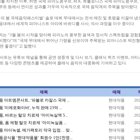
를 차지한 이후, 하엔 국제 피아노콩쿠르, M.K. 츄를료니스 국제 피아노콩쿠르
쿠르 등에서 연이은 성과를 거두며 지속적으로 국제 음악계의 주목을 받아왔다.
라하의 봄 국제음악페스티벌’ 솔로 데뷔 무대에서는 전석 매진 및 호평을 이끌어 냈
대에서 세계적 피아니스트 아리에 바르디를 사사, 석사 과정을 이수 중이다.
는 “3월 봄의 시작을 맞이해 피아노의 풍부한 음색과 정서적 스펙트럼을 경험
비했다”며 “국제 무대에서 뛰어난 기량을 선보이며 주목받는 피아니스트 박진형
면 좋겠다”고 말했다.
서트는 유튜브 채널을 통해 공연 생중계 및 다시 보기, 클래식 퀴즈 이벤트, 아
트 등 다양한 콘텐츠를 제공하며 클래식 음악의 대중화에 기여하고 있다.
제목
매체
 아트엠콘서트, ‘파블로 카잘스 국제 ...
현대약품
20
 '미에로화이바', 누적 판매 23억 ...
현대약품
20
, 바르는 탈모 치료제 ‘마이녹실액 5...
현대약품
20
, 폼 제형 탈모 치료제 ‘마이녹실폼 ...
현대약품
20
 마이녹셀, 메가팩토리 약국 입점… 맞...
현대약품
20
공식몰 ‘현대약품몰’ 회원수 1만2천명...
현대약품
20