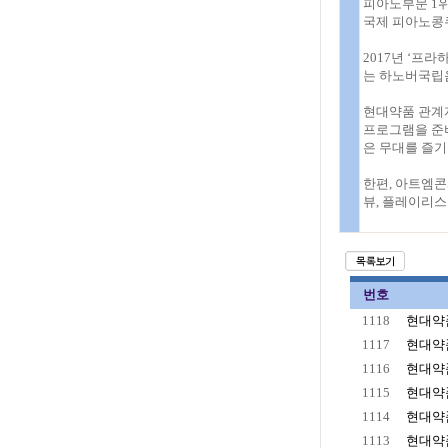
피아노부문 1위
국제 피아노콩
2017년 ‘프
는 하노버국립음
현대약품 관계자
프로그램을 준
은 무대를 즐기
한편, 아트엠콘
뷰, 플레이리스
번호
1118
현대약품
1117
현대약품
1116
현대약품
1115
현대약품
1114
현대약품
1113
현대약품