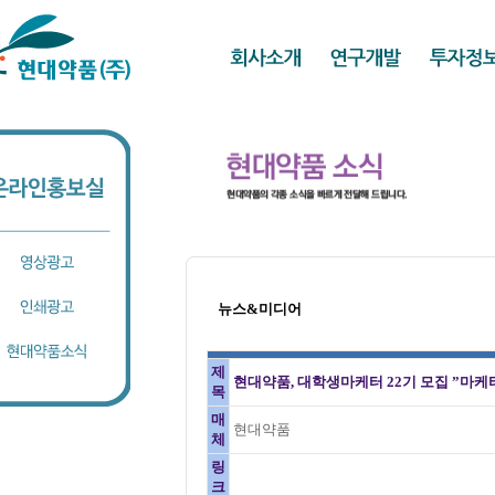
뉴스&미디어
제
현대약품, 대학생마케터 22기 모집 ”마케
목
매
현대약품
체
링
크