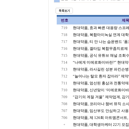
번호
제
719
현대약품, 효과 빠른 대용량 스프레이
718
현대약품, 복합마이녹실 연계 대학생
717
현대약품, 티 안 나는 습윤밴드 ‘폼포
716
현대약품, 겔타입 복합무좀치료제 
715
현대약품, 공식 유튜브 채널 조회수 7,
714
“나에게 미에로화이바란?” 현대약품,
713
현대약품, 라사길린 성분 파킨슨병 치
712
“늘어나는 탈모 환자 잡아라” 제약업
711
현대약품, 엄선된 홍삼과 전통약재의
710
현대약품, 신년맞이 ‘미에로화이바가
709
“감기의 계절 겨울” 제약업계, 감기
708
현대약품, 코리아나 챔버 뮤직 소사이
707
현대약품, 임산부도 안심하고 사용 
706
현대약품, 제 126회 아트엠콘서트, ‘
현대약품, 대학생마케터 22기 모집 