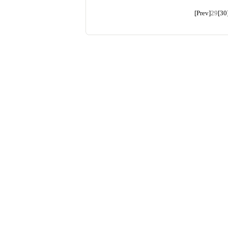
[Prev]
29
[30