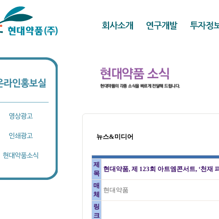
뉴스&미디어
제
현대약품, 제 123회 아트엠콘서트, ‘천재
목
매
현대약품
체
링
크