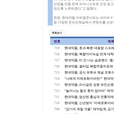
선정될 만큼 천재 피아니스트로 인정 받고 
있도록 노력하겠다”고 말했다.
한편, 현대약품 아트엠콘서트는 네이버 V 
등 다양한 온라인채널에서 콘텐츠를 선보
번호
제
719
현대약품, 효과 빠른 대용량 스프레이
718
현대약품, 복합마이녹실 연계 대학생
717
현대약품, 티 안 나는 습윤밴드 ‘폼포
716
현대약품, 겔타입 복합무좀치료제 
715
현대약품, 공식 유튜브 채널 조회수 7,
714
“나에게 미에로화이바란?” 현대약품,
713
현대약품, 라사길린 성분 파킨슨병 치
712
“늘어나는 탈모 환자 잡아라” 제약업
711
현대약품, 엄선된 홍삼과 전통약재의
710
현대약품, 신년맞이 ‘미에로화이바가
709
“감기의 계절 겨울” 제약업계, 감기