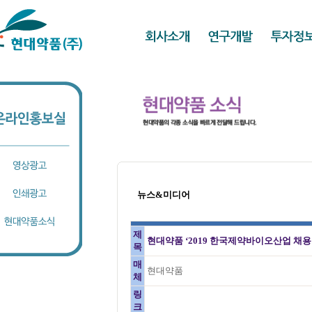
뉴스&미디어
제
현대약품 ‘2019 한국제약바이오산업 채용
목
매
현대약품
체
링
크