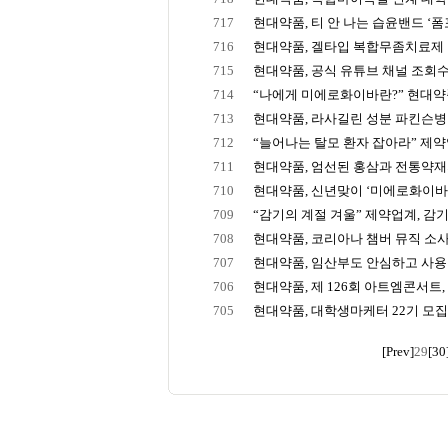
717
현대약품, 티 안 나는 습윤밴드 ‘폼포
716
현대약품, 겔타입 복합무좀치료제 
715
현대약품, 공식 유튜브 채널 조회수 7,
714
“나에게 미에로화이바란?” 현대약품,
713
현대약품, 라사길린 성분 파킨슨병 치
712
“늘어나는 탈모 환자 잡아라” 제약업
711
현대약품, 엄선된 홍삼과 전통약재의
710
현대약품, 신년맞이 ‘미에로화이바가
709
“감기의 계절 겨울” 제약업계, 감기
708
현대약품, 코리아나 챔버 뮤직 소사이
707
현대약품, 임산부도 안심하고 사용 
706
현대약품, 제 126회 아트엠콘서트, ‘
705
현대약품, 대학생마케터 22기 모집 
[Prev]
29
[30