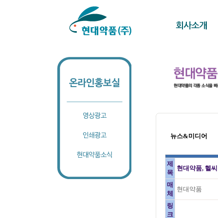
뉴스&미디어
제
현대약품, 헬씨
목
매
현대약품
체
링
크