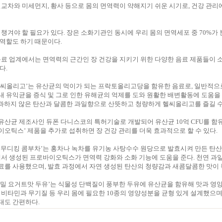
일교차와 미세먼지, 황사 등으로 몸의 면역력이 약해지기 쉬운 시기로, 건강 관리
 챙겨야 할 필요가 있다. 장은 소화기관인 동시에 우리 몸의 면역세포 중 70%가
역할도 하기 때문이다.
음료 업계에서는 면역력의 근간인 장 건강을 지키기 위한 다양한 음료 제품들이
다.
헬씨올리고’는 유산균의 먹이가 되는 프락토올리고당을 함유한 음료로, 일반적으
 유익균을 증식 및 그로 인한 유해균의 억제를 도와 원활한 배변활동에 도움을
, 과하지 않은 탄산과 달콤한 과일향으로 산뜻하고 청량하게 헬씨올리고를 즐길 수
 유산균 제조사인 듀폰 다니스코의 특허기술로 개발되어 유산균 10억 CFU를 함
오틱스’ 제품을 추가로 섭취하면 장 건강 관리를 더욱 효과적으로 할 수 있다.
스무디킹 콤부차’는 홍차나 녹차를 유기농 사탕수수 원당으로 발효시켜 만든 탄산
에서 생성된 프로바이오틱스가 면역력 강화와 소화 기능에 도움을 준다. 천연 
료를 사용했으며, 발효 과정에서 자연 생성된 탄산의 청량감과 새콤달콤한 맛이 
밀 요거트맛 두유’는 식물성 단백질이 풍부한 두유에 유산균을 함유해 맛과 영
 비타민과 무기질 등 우리 몸에 필요한 10종의 영양성분을 균형 있게 설계했으며, 
대도 간편하다.