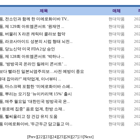
제목
매체
, 전소민과 함께 한 미에로화이바 TV...
현대약품
20
, 제 129회 아트엠콘서트 ‘원재연 ...
현대약품
20
, 버물리 X 라온 캐릭터 콜라보 협약
현대약품
20
, 라코사마이드 성분의 시럽 형태 뇌전...
현대약품
20
, 당뇨신약 미국 FDA 2상 승인
현대약품
20
, 제 128회 아트엠콘서트 ‘박하나 ...
현대약품
20
, ‘방방곡곡 온라인 릴레이 콘서트’ ...
현대약품
20
보다 빨라진 일본뇌염주의보…사전 예방이 중요
현대약품
20
0세대 잡아라!” 제약업계, 이너뷰티 ...
현대약품
20
, 마스크팩 포함한 ‘미에로화이바 스페...
현대약품
20
, 뿌리는 모기장 ‘뉴이카리액 15%’ 출시
현대약품
20
, 매주 월요일 ‘대한민국 방방곡곡 온...
현대약품
20
 원료에 집중” 음료 업계, 한방 소재...
현대약품
20
, 헬씨올리고 장 건강 유지 도움
현대약품
20
 미에로화이바, '두근두근 담고들고 마...
현대약품
20
[Prev]
[22]
[23]
[24]
[25]
[26]
[27]
28
[Next]