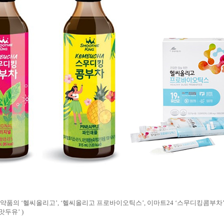
약품의 ‘헬씨올리고’, ‘헬씨올리고 프로바이오틱스’, 이마트24 ‘스무디킹콤부차’
두유’ )