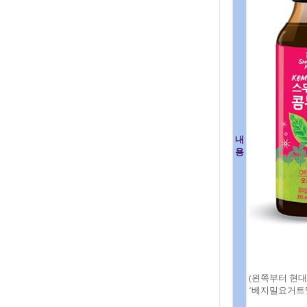
내
용
(왼쪽부터 현대
‘베지밀요거트맛