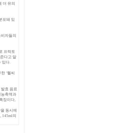
에 더 유의
 분포돼 있
 소비자들의
로 프락토
 준다고 알
 있다.
유한 ‘헬씨
 발효 음료
과일농축액과
특징이다,
양을 동시에
145ml의