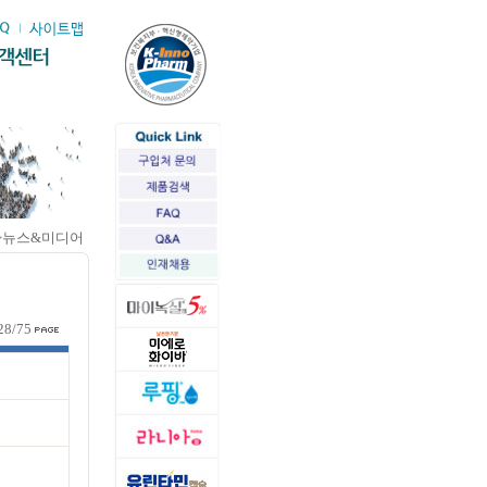
>뉴스&미디어
28/75