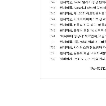
747
현대약품, 2세대 알러지 증상 완화제 
746
현대약품, ADA에서 당뇨병 치료제 
745
현대약품, 제 130회 아트엠콘서트 ‘
744
현대약품, 미에로화이바 ‘5초 광고
743
현대약품, 버물리 신규 라인 ‘버물리
742
현대약품, 클래식 공연 ’방방곡곡 온
741
‘이너뷰티 성장세’ 제약업계, 먹는 
현대약품, “둥근머리 발라요~” 버물
739
현대약품, 사이러스와 당뇨병약 파
738
현대약품, 유튜브 채널 구독자 4만명 
737
제약업계, ‘소비자 니즈’ 반영 편의성 
[Prev]
[22]
[2