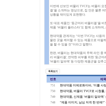
이번에 선보인 버물리 TVCF는 버물리 요
겔’을 소개하는 영상으로, 집 안은 물론 
상황을 재미있게 표현했다.
또 대표 제품인 ‘둥근머리 버물리겔’을 
제품 ‘버물리 플라스타’도 함께 소개하며,
현대약품 관계자는 “이번 TVCF는 사용자
물린 곳을 케어할 수 있는 제품으로 어필하
을 할 수 있을 것”이라고 말했다.
한편, 버물리는 현대약품의 주력 라인 중 하
리 버물리겔', 연약한 피부를 위한 '둥근머
'버물리 알파액' 등 다양한 제품군을 갖추고
번호
제
751
현대약품 미에로화이바, ‘미를 사랑
750
현대약품, 버물리 TVCF로 시청률, 
749
현대약품, 신제품 ‘버물리 알파액’
748
“제품 이미지, 남심 저격 한 번에!” 