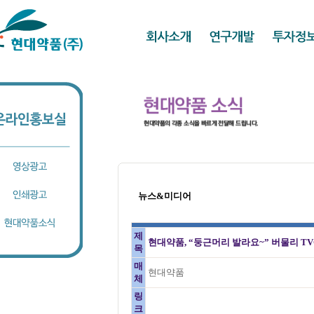
뉴스&미디어
제
현대약품, “둥근머리 발라요~” 버물리 TV
목
매
현대약품
체
링
크