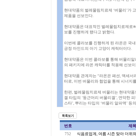
현대약품의 벌레물림치료제 ‘버물리’가 고양이
제품을 선보인다.
현대약품은 대표적인 벌레물림치료제로써 
보를 진행하게 됐다고 밝혔다.
이번에 콜라보를 진행하게 된 라온은 국내
긍정 마인드의 아기 고양이 캐릭터이다.
현대약품은 이번 콜라보를 통해 버물리알파
의 패키지에 라온 캐릭터를 적용해 선보이
현대약품 관계자는 “라온은 패션, 액세서
터로, 이번 버물리와 협업을 통해 시너지를
한편, 벌레물림치료제 버물리는 현대약품의 
겔 타입의 ‘둥근머리 버물리겔’, 연약한 피
스타’, 뿌리는 타입의 ‘버물리 알파액’ 등
번호
제
752
식음료업계, 여름 시즌 맞아 더위와 