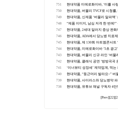
751
현대약품 미에로화이바, ‘미를 사랑
750
현대약품, 버물리 TVCF로 시청률, 
749
현대약품, 신제품 ‘버물리 알파액’
748
“제품 이미지, 남심 저격 한 번에!” 
747
현대약품, 2세대 알러지 증상 완화제 
746
현대약품, ADA에서 당뇨병 치료제 
745
현대약품, 제 130회 아트엠콘서트 ‘
744
현대약품, 미에로화이바 ‘5초 광고
743
현대약품, 버물리 신규 라인 ‘버물리
742
현대약품, 클래식 공연 ’방방곡곡 온
741
‘이너뷰티 성장세’ 제약업계, 먹는 
740
현대약품, “둥근머리 발라요~” 버물
739
현대약품, 사이러스와 당뇨병약 파
738
현대약품, 유튜브 채널 구독자 4만명 
[Prev]
[22]
[2