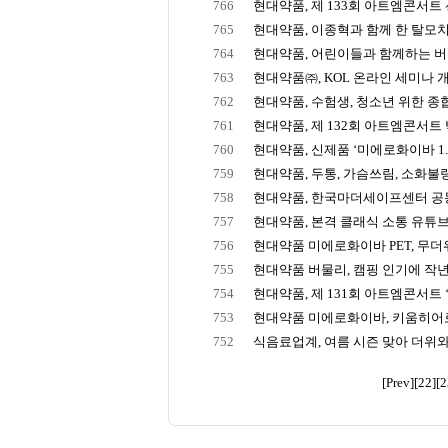
766
현대약품, 제 133회 아트엠콘서트 선율
765
현대약품, 이종혁과 함께 한 탈모치료
764
현대약품, 어린이들과 함께하는 버물
763
현대약품㈜, KOL 온라인 세미나 
762
현대약품, 수험생, 청소년 위한 종합영
761
현대약품, 제 132회 아트엠콘서트 박
760
현대약품, 신제품 ‘미에로화이바 1.2
759
현대약품, 두통, 가슴쓰림, 소화불량 
758
현대약품, 한국마더세이프센터 공동캠
757
현대약품, 본격 클래식 소통 유튜브 채
756
현대약품 미에로화이바 PET, 무더위 
755
현대약품 버물리, 캠핑 인기에 작년 
754
현대약품, 제 131회 아트엠콘서트 ‘
753
현대약품 미에로화이바, 키움히어
752
식음료업계, 여름 시즌 맞아 더위와 
[Prev]
[22]
[2