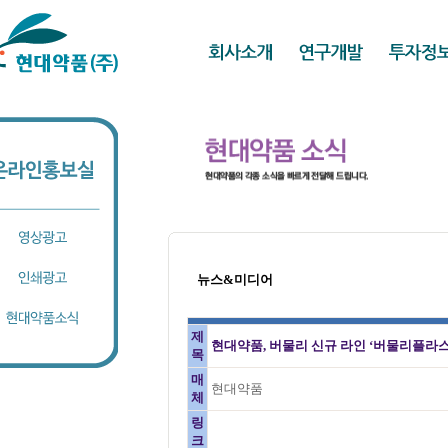
뉴스&미디어
제
현대약품, 버물리 신규 라인 ‘버물리플라스
목
매
현대약품
체
링
크