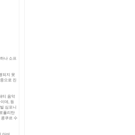
박하나 소프
행되지 못
관중으로 진
내티 음악
이데, 등
쉬빌 심포니
트로폴리탄
가 콩쿠르 수
의 아버