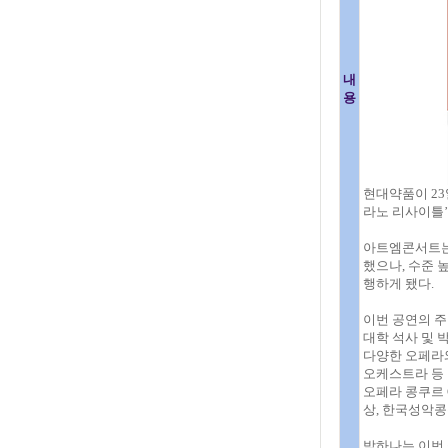
내
용
현대약품이 23
라노 리사이틀’
아트엠콘서트는 
했으나, 수준 
행하게 됐다.
이번 공연의 주
대학 석사 및 
다양한 오페라와
오케스트라 등
오페라 콩쿠르 G
상, 한국성악콩
박하나는 이번 