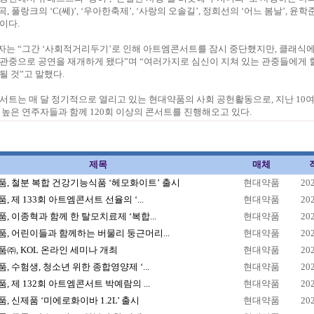
곡, 풀랑크의 ‘C(쎄)’, ‘우아한축제’, ‘사랑의 오솔길’, 정희선의 ‘어느 봄날’, 윤학
이다.
자는 “그간 ‘사회적거리두기’로 인해 아트엠콘서트를 잠시 중단했지만, 클래식에
관중으로 공연을 재개하게 됐다”며 “여러가지로 심신이 지쳐 있는 관중들에게 
될 것”고 말했다.
서트는 매 달 정기적으로 열리고 있는 현대약품의 사회 공헌활동으로, 지난 10여
 높은 연주자들과 함께 120회 이상의 콘서트를 진행해오고 있다.
제목
매체
, 철분 복합 건강기능식품 ‘헤모화이트’ 출시
현대약품
20
, 제 133회 아트엠콘서트 선율의 ‘...
현대약품
20
, 이종혁과 함께 한 탈모치료제 ‘복합...
현대약품
20
, 어린이들과 함께하는 버물리 둥근머리...
현대약품
20
㈜, KOL 온라인 세미나 개최
현대약품
20
, 수험생, 청소년 위한 종합영양제 ‘...
현대약품
20
, 제 132회 아트엠콘서트 박예람의 ...
현대약품
20
, 신제품 ‘미에로화이바 1.2L’ 출시
현대약품
20