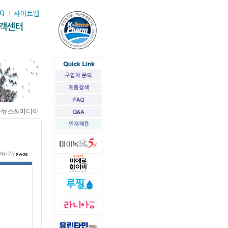
>뉴스&미디어
26/75