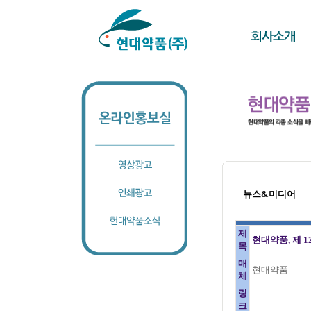
뉴스&미디어
제
현대약품, 제 
목
매
현대약품
체
링
크