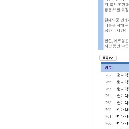
지’를 비롯한 3
등을 부를 예정
현대약품 관계
객들을 위해 무
공하는 시간이 
한편, 아트엠콘
시간 동안 수준
번호
767
현대약품
766
현대약품
765
현대약품
764
현대약품
763
현대약품
762
현대약품
761
현대약품
760
현대약품