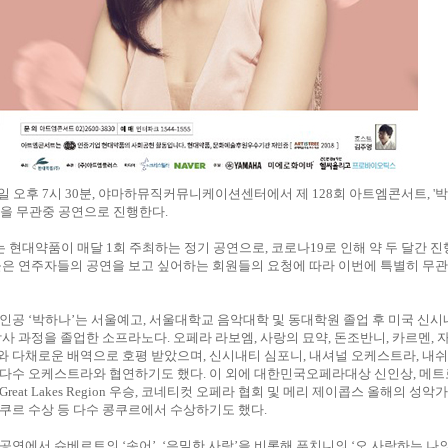
일 오후 7시 30분, 야마하뮤직커뮤니케이션센터에서 제 128회 아트엠콘서트, '
을 무관중 공연으로 진행한다.
현대약품이 매달 1회 주최하는 정기 공연으로, 코로나19로 인해 약 두 달간 진
높은 연주자들의 공연을 보고 싶어하는 회원들의 요청에 따라 이번에 특별히 무
인공 ‘박하나’는 서울예고, 서울대학교 음악대학 및 동대학원 졸업 후 미국 신시
박사 과정을 졸업한 소프라노다. 오페라 라보엠, 사랑의 묘약, 돈조반니, 카르멘, 자
 다채로운 배역으로 호평 받았으며, 신시내티 심포니, 내셔널 오케스트라, 내
 다수 오케스트라와 협연하기도 했다. 이 외에 대한민국오페라대상 신인상, 메
reat Lakes Region 우승, 코네티컷 오페라 협회 및 메리 제이콥스 올해의 성악
쿠르 수상 등 다수 콩쿠르에서 수상하기도 했다.
공연에서 슈베르트의 ‘송어’, ‘은밀한 사랑’을 비롯해 푸치니의 ‘오 사랑하는 나