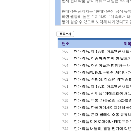
현재 현대약품 공식 유튜브 채널은 700개 
현대약품 관계자는 “현대약품의 공식 유튜브
하면 월등히 높은 수치”라며 “계속해서 
통에 힘쓸 수 있도록 노력해 나가겠다”고 
번호
제
766
현대약품, 제 133회 아트엠콘서트 선율
765
현대약품, 이종혁과 함께 한 탈모치료
764
현대약품, 어린이들과 함께하는 버물
763
현대약품㈜, KOL 온라인 세미나 
762
현대약품, 수험생, 청소년 위한 종합영
761
현대약품, 제 132회 아트엠콘서트 박
760
현대약품, 신제품 ‘미에로화이바 1.2
759
현대약품, 두통, 가슴쓰림, 소화불량 
758
현대약품, 한국마더세이프센터 공동캠
757
현대약품, 본격 클래식 소통 유튜브 채
756
현대약품 미에로화이바 PET, 무더위 
755
현대약품 버물리, 캠핑 인기에 작년 