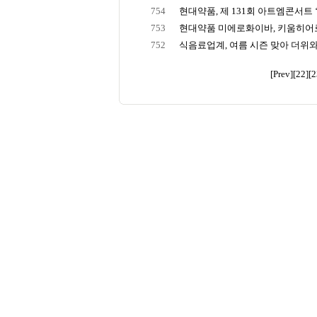
754
현대약품, 제 131회 아트엠콘서트 ‘
753
현대약품 미에로화이바, 키움히어
752
식음료업계, 여름 시즌 맞아 더위와 
[Prev]
[22]
[2