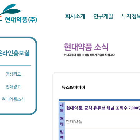
뉴스&미디어
제
현대약품, 공식 유튜브 채널 조회수 7,000
목
매
현대약품
체
링
크