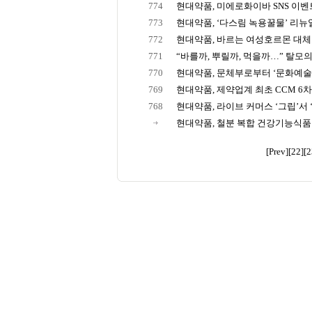
774
현대약품, 미에로화이바 SNS 이벤트 
773
현대약품, ‘다스림 녹용꿀물’ 리뉴
772
현대약품, 바르는 여성호르몬 대체요
771
“바를까, 뿌릴까, 먹을까…” 탈모의 
770
현대약품, 문체부로부터 ‘문화예술후
769
현대약품, 제약업계 최초 CCM 6차 
768
현대약품, 라이브 커머스 ‘그립’서 ‘
현대약품, 철분 복합 건강기능식품
[Prev]
[22]
[2