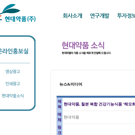
뉴스&미디어
제
현대약품, 철분 복합 건강기능식품 ‘헤모화
목
매
현대약품
체
링
크