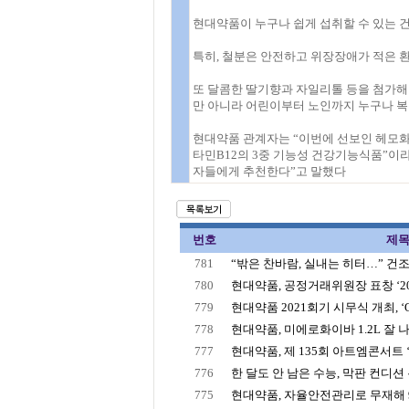
현대약품이 누구나 쉽게 섭취할 수 있는 
특히, 철분은 안전하고 위장장애가 적은 환
또 달콤한 딸기향과 자일리톨 등을 첨가해
만 아니라 어린이부터 노인까지 누구나 복
현대약품 관계자는 “이번에 선보인 헤모화이
타민B12의 3중 기능성 건강기능식품”이
자들에게 추천한다”고 말했다
번호
제
781
“밖은 찬바람, 실내는 히터…” 건조
780
현대약품, 공정거래위원장 표창 ‘202
779
현대약품 2021회기 시무식 개최, ‘Ope
778
현대약품, 미에로화이바 1.2L 잘 
777
현대약품, 제 135회 아트엠콘서트 ‘테
776
한 달도 안 남은 수능, 막판 컨디션 유
775
현대약품, 자율안전관리로 무재해 