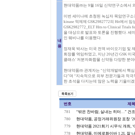
현대약품㈜는 9월 16일 신약연구소에서 
이번 세미나에 초청된 녹십자 목암연구소장 정재욱
kinase 억제제 GSK2982772의 Hit에서 임상시험 개발
GSK2982772_ELT Hits to Clinical Tri
을 대상으로 발표와 토론을 진행했다. 세
인 웨비나를 이용했다.
내
용
정재욱 박사는 미국 전역 바이오기업 및 제
회장를 역임하였고, 지난 20년간 GSK 
클래스' 저분자화합물 신약등 다양한 분
현대약품㈜ 관계자는 “신약개발에서 핵심
다”며 “지속적으로 외부 전문가들과 적극
한 초석을 다지는데 많은 노력을 기울이겠
번호
제
781
“밖은 찬바람, 실내는 히터…” 건조
780
현대약품, 공정거래위원장 표창 ‘202
779
현대약품 2021회기 시무식 개최, ‘Ope
778
현대약품, 미에로화이바 1.2L 잘 