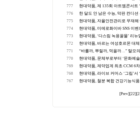
777
현대약품, 제 135회 아트엠콘서트 ‘테
776
한 달도 안 남은 수능, 막판 컨디션 유
775
현대약품, 자율안전관리로 무재해 
774
현대약품, 미에로화이바 SNS 이벤트 
773
현대약품, ‘다스림 녹용꿀물’ 리뉴
772
현대약품, 바르는 여성호르몬 대체요
771
“바를까, 뿌릴까, 먹을까…” 탈모의 
770
현대약품, 문체부로부터 ‘문화예술후
769
현대약품, 제약업계 최초 CCM 6차 
768
현대약품, 라이브 커머스 ‘그립’서 ‘
767
현대약품, 철분 복합 건강기능식품
[Prev]
[22]
[2