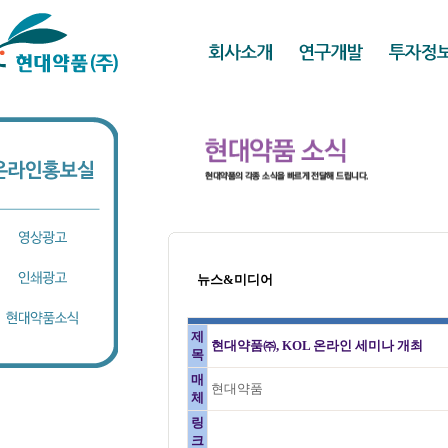
뉴스&미디어
제
현대약품㈜, KOL 온라인 세미나 개최
목
매
현대약품
체
링
크